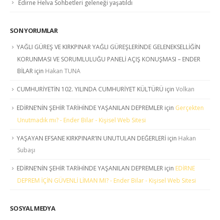
Edirne Helva Sohbetleri geleneği yaşatıldı
SON YORUMLAR
YAĞLI GÜREŞ VE KIRKPINAR YAĞLI GÜREŞLERİNDE GELENEKSELLİĞİN
KORUNMASI VE SORUMLULUĞU PANELİ AÇIŞ KONUŞMASI – ENDER
BİLAR
için
Hakan TUNA
CUMHURİYETİN 102. YILINDA CUMHURİYET KÜLTÜRÜ
için
Volkan
EDİRNE’NİN ŞEHİR TARİHİNDE YAŞANILAN DEPREMLER
için
Gerçekten
Unutmadık mı? - Ender Bilar - Kişisel Web Sitesi
YAŞAYAN EFSANE KIRKPINAR’IN UNUTULAN DEĞERLERİ
için
Hakan
Subaşı
EDİRNE’NİN ŞEHİR TARİHİNDE YAŞANILAN DEPREMLER
için
EDİRNE
DEPREM İÇİN GÜVENLİ LİMAN MI? - Ender Bilar - Kişisel Web Sitesi
SOSYAL MEDYA