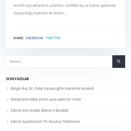
verimli topraklarımızı sularken, özellikle kış ve bahar aylarında
oluşturduğu taşkınlar ile kentin...
SHARE:
FACEBOOK
TWITTER
NABER
SON YAZILAR
Belgin İba, Dr. Ratip Kazancıgil’in Eserlerini İnceledi
Kütüphanecilikte yarım asra yakın bir ömür
Edirne İçin Ürettik, Bilime İz Bıraktık
Edirne Gazetesi’nin 70. Kuruluş Yıldönümü