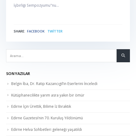
İşbirliği Sempozyumu"nu...
SHARE:
FACEBOOK
TWITTER
NABER
SON YAZILAR
Belgin İba, Dr. Ratip Kazancıgil’in Eserlerini İnceledi
Kütüphanecilikte yarım asra yakın bir ömür
Edirne İçin Ürettik, Bilime İz Bıraktık
Edirne Gazetesi’nin 70. Kuruluş Yıldönümü
Edirne Helva Sohbetleri geleneği yaşatıldı