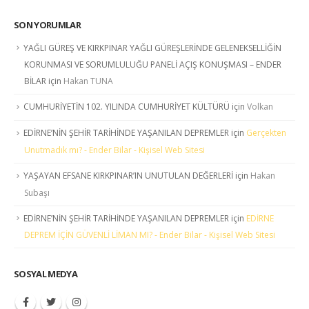
SON YORUMLAR
YAĞLI GÜREŞ VE KIRKPINAR YAĞLI GÜREŞLERİNDE GELENEKSELLİĞİN
KORUNMASI VE SORUMLULUĞU PANELİ AÇIŞ KONUŞMASI – ENDER
BİLAR
için
Hakan TUNA
CUMHURİYETİN 102. YILINDA CUMHURİYET KÜLTÜRÜ
için
Volkan
EDİRNE’NİN ŞEHİR TARİHİNDE YAŞANILAN DEPREMLER
için
Gerçekten
Unutmadık mı? - Ender Bilar - Kişisel Web Sitesi
YAŞAYAN EFSANE KIRKPINAR’IN UNUTULAN DEĞERLERİ
için
Hakan
Subaşı
EDİRNE’NİN ŞEHİR TARİHİNDE YAŞANILAN DEPREMLER
için
EDİRNE
DEPREM İÇİN GÜVENLİ LİMAN MI? - Ender Bilar - Kişisel Web Sitesi
SOSYAL MEDYA