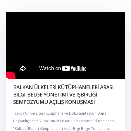
BALKAN ÜLKELERİ KÜTÜPHANELERİ ARASI
BİLGİ-BELGE YÖNETİMİ VE İŞBİRLİĞİ
SEMPOZYUMU AÇILIŞ KONUŞMASI
Trakya Üniversitesi Kütüphane ve Dokümantasyon Daire
Başkanlığınca 5-7 Haziran 2008 tarihleri arasında düzenlenen
"Balkan Ülkeleri Kütüphaneleri Arası Bilgi-Belge Yönetimi ve