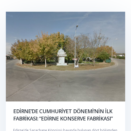
EDİRNE’DE CUMHURİYET DÖNEMİ’NİN İLK
FABRİKASI: “EDİRNE KONSERVE FABRİKASI”
Edirne’de Saraçhane Köprüsü başında bulunan dört bölümden