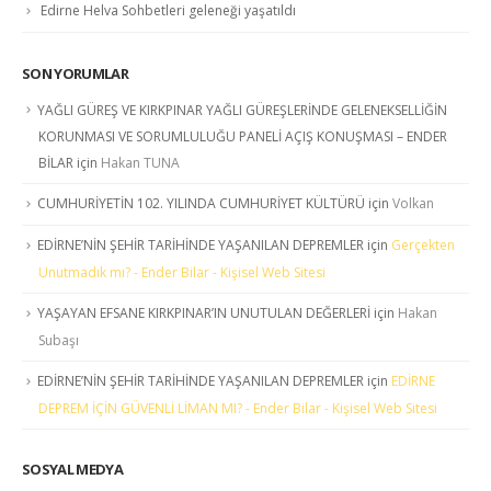
Edirne Helva Sohbetleri geleneği yaşatıldı
SON YORUMLAR
YAĞLI GÜREŞ VE KIRKPINAR YAĞLI GÜREŞLERİNDE GELENEKSELLİĞİN
KORUNMASI VE SORUMLULUĞU PANELİ AÇIŞ KONUŞMASI – ENDER
BİLAR
için
Hakan TUNA
CUMHURİYETİN 102. YILINDA CUMHURİYET KÜLTÜRÜ
için
Volkan
EDİRNE’NİN ŞEHİR TARİHİNDE YAŞANILAN DEPREMLER
için
Gerçekten
Unutmadık mı? - Ender Bilar - Kişisel Web Sitesi
YAŞAYAN EFSANE KIRKPINAR’IN UNUTULAN DEĞERLERİ
için
Hakan
Subaşı
EDİRNE’NİN ŞEHİR TARİHİNDE YAŞANILAN DEPREMLER
için
EDİRNE
DEPREM İÇİN GÜVENLİ LİMAN MI? - Ender Bilar - Kişisel Web Sitesi
SOSYAL MEDYA