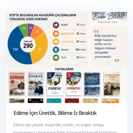
Edirne İçin Ürettik, Bilime İz Bıraktık
Edirne için çalıştık, araştırdık, ürettik…Ve bugün, ortaya
koyduğumuz çalışmaların bilim dünyasında karşılık bulduğunu