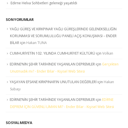
Edirne Helva Sohbetleri geleneği yaşatıldı
SON YORUMLAR
YAĞLI GÜREŞ VE KIRKPINAR YAĞLI GÜREŞLERİNDE GELENEKSELLİĞİN
KORUNMASI VE SORUMLULUĞU PANELİ AÇIŞ KONUŞMASI – ENDER
BİLAR
için
Hakan TUNA
CUMHURİYETİN 102. YILINDA CUMHURİYET KÜLTÜRÜ
için
Volkan
EDİRNE’NİN ŞEHİR TARİHİNDE YAŞANILAN DEPREMLER
için
Gerçekten
Unutmadık mı? - Ender Bilar - Kişisel Web Sitesi
YAŞAYAN EFSANE KIRKPINAR’IN UNUTULAN DEĞERLERİ
için
Hakan
Subaşı
EDİRNE’NİN ŞEHİR TARİHİNDE YAŞANILAN DEPREMLER
için
EDİRNE
DEPREM İÇİN GÜVENLİ LİMAN MI? - Ender Bilar - Kişisel Web Sitesi
SOSYAL MEDYA