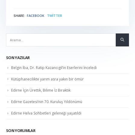
SHARE:
FACEBOOK
TWITTER
NABER
SON YAZILAR
Belgin İba, Dr. Ratip Kazancıgil’in Eserlerini İnceledi
Kütüphanecilikte yarım asra yakın bir ömür
Edirne İçin Ürettik, Bilime İz Bıraktık
Edirne Gazetesi’nin 70. Kuruluş Yıldönümü
Edirne Helva Sohbetleri geleneği yaşatıldı
SON YORUMLAR