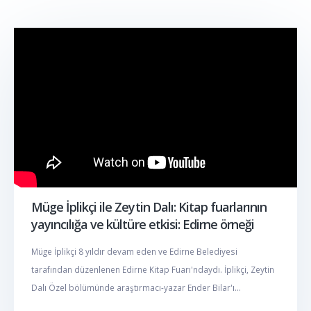
Müge İplikçi ile Zeytin Dalı: Kitap fuarlarının
yayıncılığa ve kültüre etkisi: Edirne örneği
Müge İplikçi 8 yıldır devam eden ve Edirne Belediyesi
tarafından düzenlenen Edirne Kitap Fuarı'ndaydı. İplikçi, Zeytin
Dalı Özel bölümünde araştırmacı-yazar Ender Bilar'ı...