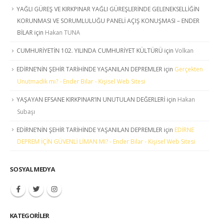
YAĞLI GÜREŞ VE KIRKPINAR YAĞLI GÜREŞLERİNDE GELENEKSELLİĞİN
KORUNMASI VE SORUMLULUĞU PANELİ AÇIŞ KONUŞMASI – ENDER
BİLAR
için
Hakan TUNA
CUMHURİYETİN 102. YILINDA CUMHURİYET KÜLTÜRÜ
için
Volkan
EDİRNE’NİN ŞEHİR TARİHİNDE YAŞANILAN DEPREMLER
için
Gerçekten
Unutmadık mı? - Ender Bilar - Kişisel Web Sitesi
YAŞAYAN EFSANE KIRKPINAR’IN UNUTULAN DEĞERLERİ
için
Hakan
Subaşı
EDİRNE’NİN ŞEHİR TARİHİNDE YAŞANILAN DEPREMLER
için
EDİRNE
DEPREM İÇİN GÜVENLİ LİMAN MI? - Ender Bilar - Kişisel Web Sitesi
SOSYAL MEDYA
KATEGORILER