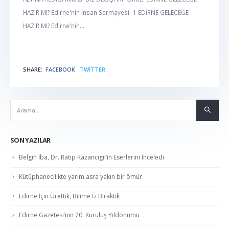
HAZIR MI? Edirne'nin İnsan Sermayesi -1 EDİRNE GELECEĞE
HAZIR MI? Edirne'nin...
SHARE:
FACEBOOK
TWITTER
NABER
SON YAZILAR
Belgin İba, Dr. Ratip Kazancıgil’in Eserlerini İnceledi
Kütüphanecilikte yarım asra yakın bir ömür
Edirne İçin Ürettik, Bilime İz Bıraktık
Edirne Gazetesi’nin 70. Kuruluş Yıldönümü