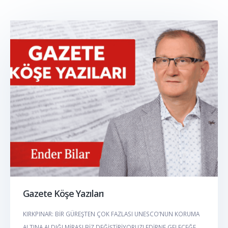
Gazete Köşe Yazıları
KIRKPINAR: BİR GÜREŞTEN ÇOK FAZLASI UNESCO’NUN KORUMA
ALTINA ALDIĞI MİRASI BİZ DEĞİŞTİRİYORUZ! EDİRNE GELECEĞE