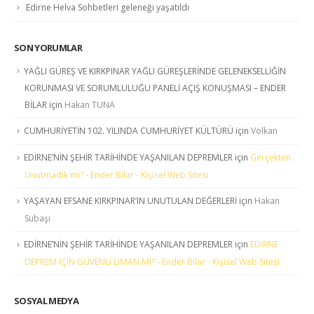
Edirne Helva Sohbetleri geleneği yaşatıldı
SON YORUMLAR
YAĞLI GÜREŞ VE KIRKPINAR YAĞLI GÜREŞLERİNDE GELENEKSELLİĞİN
KORUNMASI VE SORUMLULUĞU PANELİ AÇIŞ KONUŞMASI – ENDER
BİLAR
için
Hakan TUNA
CUMHURİYETİN 102. YILINDA CUMHURİYET KÜLTÜRÜ
için
Volkan
EDİRNE’NİN ŞEHİR TARİHİNDE YAŞANILAN DEPREMLER
için
Gerçekten
Unutmadık mı? - Ender Bilar - Kişisel Web Sitesi
YAŞAYAN EFSANE KIRKPINAR’IN UNUTULAN DEĞERLERİ
için
Hakan
Subaşı
EDİRNE’NİN ŞEHİR TARİHİNDE YAŞANILAN DEPREMLER
için
EDİRNE
DEPREM İÇİN GÜVENLİ LİMAN MI? - Ender Bilar - Kişisel Web Sitesi
SOSYAL MEDYA