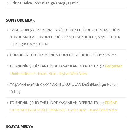
Edirne Helva Sohbetleri geleneği yaşatıldı
SON YORUMLAR
YAĞLI GÜREŞ VE KIRKPINAR YAĞLI GÜREŞLERİNDE GELENEKSELLİĞİN
KORUNMASI VE SORUMLULUĞU PANELİ AÇIŞ KONUŞMASI – ENDER
BİLAR
için
Hakan TUNA
CUMHURİYETİN 102. YILINDA CUMHURİYET KÜLTÜRÜ
için
Volkan
EDİRNE’NİN ŞEHİR TARİHİNDE YAŞANILAN DEPREMLER
için
Gerçekten
Unutmadık mı? - Ender Bilar - Kişisel Web Sitesi
YAŞAYAN EFSANE KIRKPINAR’IN UNUTULAN DEĞERLERİ
için
Hakan
Subaşı
EDİRNE’NİN ŞEHİR TARİHİNDE YAŞANILAN DEPREMLER
için
EDİRNE
DEPREM İÇİN GÜVENLİ LİMAN MI? - Ender Bilar - Kişisel Web Sitesi
SOSYAL MEDYA