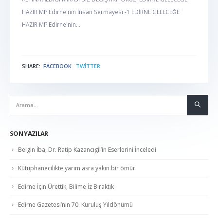
HAZIR MI? Edirne'nin İnsan Sermayesi -1 EDİRNE GELECEĞE
HAZIR MI? Edirne'nin...
SHARE:
FACEBOOK
TWITTER
NABER
SON YAZILAR
Belgin İba, Dr. Ratip Kazancıgil’in Eserlerini İnceledi
Kütüphanecilikte yarım asra yakın bir ömür
Edirne İçin Ürettik, Bilime İz Bıraktık
Edirne Gazetesi’nin 70. Kuruluş Yıldönümü