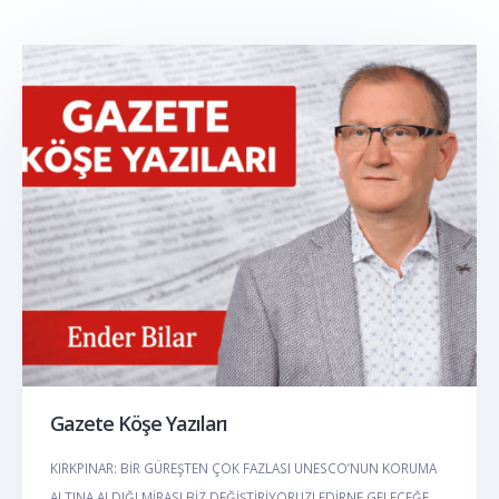
Gazete Köşe Yazıları
KIRKPINAR: BİR GÜREŞTEN ÇOK FAZLASI UNESCO’NUN KORUMA
ALTINA ALDIĞI MİRASI BİZ DEĞİŞTİRİYORUZ! EDİRNE GELECEĞE