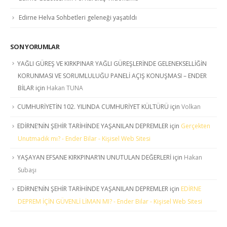
Edirne Helva Sohbetleri geleneği yaşatıldı
SON YORUMLAR
YAĞLI GÜREŞ VE KIRKPINAR YAĞLI GÜREŞLERİNDE GELENEKSELLİĞİN
KORUNMASI VE SORUMLULUĞU PANELİ AÇIŞ KONUŞMASI – ENDER
BİLAR
için
Hakan TUNA
CUMHURİYETİN 102. YILINDA CUMHURİYET KÜLTÜRÜ
için
Volkan
EDİRNE’NİN ŞEHİR TARİHİNDE YAŞANILAN DEPREMLER
için
Gerçekten
Unutmadık mı? - Ender Bilar - Kişisel Web Sitesi
YAŞAYAN EFSANE KIRKPINAR’IN UNUTULAN DEĞERLERİ
için
Hakan
Subaşı
EDİRNE’NİN ŞEHİR TARİHİNDE YAŞANILAN DEPREMLER
için
EDİRNE
DEPREM İÇİN GÜVENLİ LİMAN MI? - Ender Bilar - Kişisel Web Sitesi