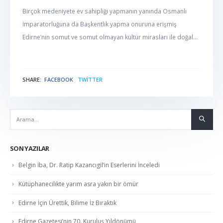
Birçok medeniyete ev sahipliği yapmanın yanında Osmanlı
İmparatorluğuna da Başkentlik yapma onuruna erişmiş
Edirne’nin somut ve somut olmayan kültür mirasları ile doğal...
SHARE:
FACEBOOK
TWITTER
NABER
SON YAZILAR
Belgin İba, Dr. Ratip Kazancıgil’in Eserlerini İnceledi
Kütüphanecilikte yarım asra yakın bir ömür
Edirne İçin Ürettik, Bilime İz Bıraktık
Edirne Gazetesi’nin 70. Kuruluş Yıldönümü