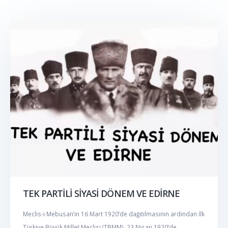
TEK PARTİLİ SİYASİ DÖNEM VE EDİRNE
Meclis-i Mebusan’ın 16 Mart 1920’de dağıtılmasının ardından İlk
Türkiye Büyük Millet Meclisi (TBMM), 23 Nisan 1920’de