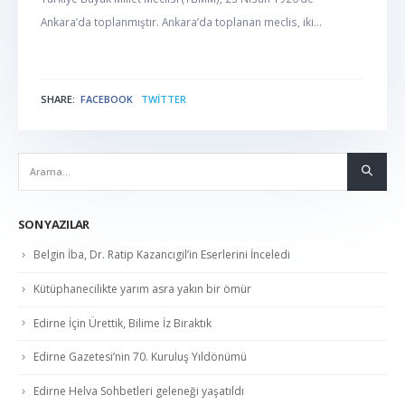
Ankara’da toplanmıştır. Ankara’da toplanan meclis, iki...
SHARE:
FACEBOOK
TWITTER
NABER
SON YAZILAR
Belgin İba, Dr. Ratip Kazancıgil’in Eserlerini İnceledi
Kütüphanecilikte yarım asra yakın bir ömür
Edirne İçin Ürettik, Bilime İz Bıraktık
Edirne Gazetesi’nin 70. Kuruluş Yıldönümü
Edirne Helva Sohbetleri geleneği yaşatıldı