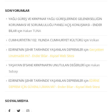
SON YORUMLAR
YAĞLI GÜREŞ VE KIRKPINAR YAĞLI GÜREŞLERİNDE GELENEKSELLİĞİN
KORUNMASI VE SORUMLULUĞU PANELİ AÇIŞ KONUŞMASI – ENDER
BİLAR
için
Hakan TUNA
CUMHURİYETİN 102. YILINDA CUMHURİYET KÜLTÜRÜ
için
Volkan
EDİRNE’NİN ŞEHİR TARİHİNDE YAŞANILAN DEPREMLER
için
Gerçekten
Unutmadık mı? - Ender Bilar - Kişisel Web Sitesi
YAŞAYAN EFSANE KIRKPINAR’IN UNUTULAN DEĞERLERİ
için
Hakan
Subaşı
EDİRNE’NİN ŞEHİR TARİHİNDE YAŞANILAN DEPREMLER
için
EDİRNE
DEPREM İÇİN GÜVENLİ LİMAN MI? - Ender Bilar - Kişisel Web Sitesi
SOSYAL MEDYA