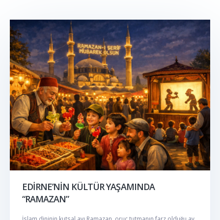
EDİRNE’NİN KÜLTÜR YAŞAMINDA
“RAMAZAN”
İslam dininin kutsal ayı Ramazan, oruç tutmanın farz olduğu ay