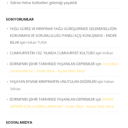
Edirne Helva Sohbetleri geleneği yaşatıldı
SON YORUMLAR
YAĞLI GÜREŞ VE KIRKPINAR YAĞLI GÜREŞLERİNDE GELENEKSELLİĞİN
KORUNMASI VE SORUMLULUĞU PANELİ AÇIŞ KONUŞMASI – ENDER
BİLAR
için
Hakan TUNA
CUMHURİYETİN 102. YILINDA CUMHURİYET KÜLTÜRÜ
için
Volkan
EDİRNE’NİN ŞEHİR TARİHİNDE YAŞANILAN DEPREMLER
için
Gerçekten
Unutmadık mı? - Ender Bilar - Kişisel Web Sitesi
YAŞAYAN EFSANE KIRKPINAR’IN UNUTULAN DEĞERLERİ
için
Hakan
Subaşı
EDİRNE’NİN ŞEHİR TARİHİNDE YAŞANILAN DEPREMLER
için
EDİRNE
DEPREM İÇİN GÜVENLİ LİMAN MI? - Ender Bilar - Kişisel Web Sitesi
SOSYAL MEDYA