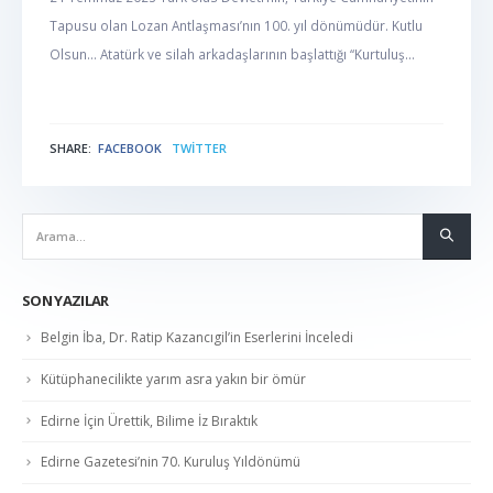
Tapusu olan Lozan Antlaşması’nın 100. yıl dönümüdür. Kutlu
Olsun… Atatürk ve silah arkadaşlarının başlattığı “Kurtuluş...
SHARE:
FACEBOOK
TWITTER
NABER
SON YAZILAR
Belgin İba, Dr. Ratip Kazancıgil’in Eserlerini İnceledi
Kütüphanecilikte yarım asra yakın bir ömür
Edirne İçin Ürettik, Bilime İz Bıraktık
Edirne Gazetesi’nin 70. Kuruluş Yıldönümü