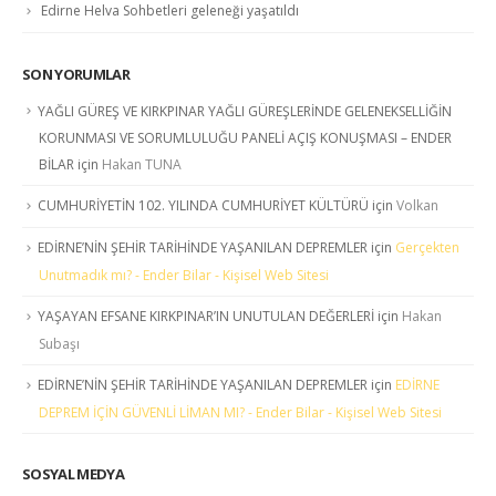
Edirne Helva Sohbetleri geleneği yaşatıldı
SON YORUMLAR
YAĞLI GÜREŞ VE KIRKPINAR YAĞLI GÜREŞLERİNDE GELENEKSELLİĞİN
KORUNMASI VE SORUMLULUĞU PANELİ AÇIŞ KONUŞMASI – ENDER
BİLAR
için
Hakan TUNA
CUMHURİYETİN 102. YILINDA CUMHURİYET KÜLTÜRÜ
için
Volkan
EDİRNE’NİN ŞEHİR TARİHİNDE YAŞANILAN DEPREMLER
için
Gerçekten
Unutmadık mı? - Ender Bilar - Kişisel Web Sitesi
YAŞAYAN EFSANE KIRKPINAR’IN UNUTULAN DEĞERLERİ
için
Hakan
Subaşı
EDİRNE’NİN ŞEHİR TARİHİNDE YAŞANILAN DEPREMLER
için
EDİRNE
DEPREM İÇİN GÜVENLİ LİMAN MI? - Ender Bilar - Kişisel Web Sitesi
SOSYAL MEDYA