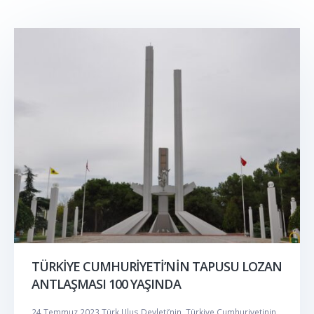
TÜRKİYE CUMHURİYETİ’NİN TAPUSU LOZAN
ANTLAŞMASI 100 YAŞINDA
24 Temmuz 2023 Türk Ulus Devleti’nin, Türkiye Cumhuriyetinin