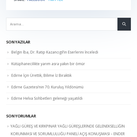
SON YAZILAR
Belgin İba, Dr. Ratip Kazancıgil’in Eserlerini İnceledi
Kütüphanecilikte yarım asra yakın bir ömür
Edirne İçin Ürettik, Bilime İz Bıraktık
Edirne Gazetesi’nin 70. Kuruluş Yıldönümü
Edirne Helva Sohbetleri geleneği yaşatıldı
SON YORUMLAR
YAĞLI GÜREŞ VE KIRKPINAR YAĞLI GÜREŞLERİNDE GELENEKSELLİĞİN
KORUNMASI VE SORUMLULUĞU PANELİ AÇIŞ KONUŞMASI – ENDER