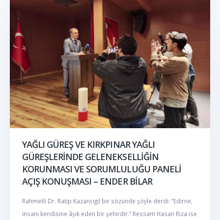
YAĞLI GÜREŞ VE KIRKPINAR YAĞLI
GÜREŞLERİNDE GELENEKSELLİĞİN
KORUNMASI VE SORUMLULUĞU PANELİ
AÇIŞ KONUŞMASI – ENDER BİLAR
Rahmetli Dr. Ratip Kazancıgil bir sözünde şöyle derdi: “Edirne,
insanı kendisine âşık eden bir şehirdir.” Ressam Hasan Rıza ise