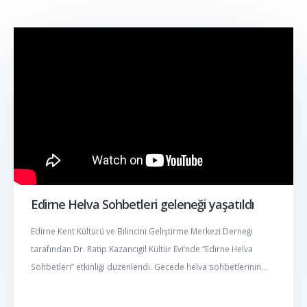
Edirne Helva Sohbetleri geleneği yaşatıldı
Edirne Kent Kültürü ve Bilincini Geliştirme Merkezi Derneği
tarafından Dr. Ratip Kazancıgil Kültür Evi’nde “Edirne Helva
Sohbetleri” etkinliği düzenlendi. Gecede helva sohbetlerinin...