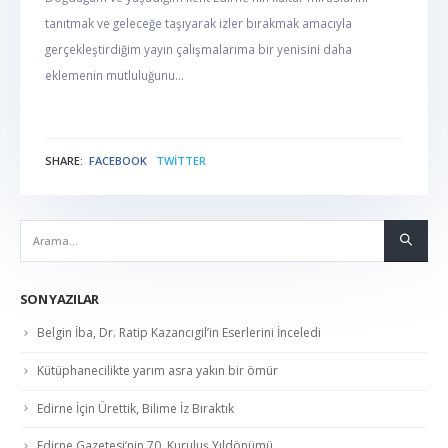
tanıtmak ve geleceğe taşıyarak izler bırakmak amacıyla
gerçekleştirdiğim yayın çalışmalarıma bir yenisini daha
eklemenin mutluluğunu...
SHARE:
FACEBOOK
TWITTER
NABER
SON YAZILAR
Belgin İba, Dr. Ratip Kazancıgil’in Eserlerini İnceledi
Kütüphanecilikte yarım asra yakın bir ömür
Edirne İçin Ürettik, Bilime İz Bıraktık
Edirne Gazetesi’nin 70. Kuruluş Yıldönümü