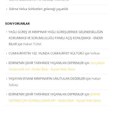
Edirne Helva Sohbetleri geleneği yaşatıldı
SON YORUMLAR
YAĞLI GÜREŞ VE KIRKPINAR YAĞLI GÜREŞLERİNDE GELENEKSELLİĞİN
KORUNMASI VE SORUMLULUĞU PANELİ AÇIŞ KONUŞMASI – ENDER
BİLAR
için
Hakan TUNA
CUMHURİYETİN 102. YILINDA CUMHURİYET KÜLTÜRÜ
için
Volkan
EDİRNE’NİN ŞEHİR TARİHİNDE YAŞANILAN DEPREMLER
için
Gerçekten
Unutmadık mı? - Ender Bilar - Kişisel Web Sitesi
YAŞAYAN EFSANE KIRKPINAR’IN UNUTULAN DEĞERLERİ
için
Hakan
Subaşı
EDİRNE’NİN ŞEHİR TARİHİNDE YAŞANILAN DEPREMLER
için
EDİRNE
DEPREM İÇİN GÜVENLİ LİMAN MI? - Ender Bilar - Kişisel Web Sitesi