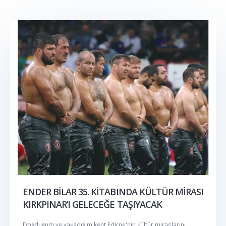
ENDER BİLAR 35. KİTABINDA KÜLTÜR MİRASI
KIRKPINAR’I GELECEĞE TAŞIYACAK
Doğduğum ve yaşadığım kent Edirne'nin kültür miraslarını