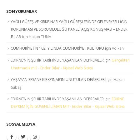
SON YORUMLAR
YAĞLI GÜREŞ VE KIRKPINAR YAĞLI GÜREŞLERİNDE GELENEKSELLİĞİN
KORUNMASI VE SORUMLULUĞU PANELİ AÇIŞ KONUŞMASI – ENDER
BİLAR
için
Hakan TUNA
CUMHURİYETİN 102. YILINDA CUMHURİYET KÜLTÜRÜ
için
Volkan
EDİRNE’NİN ŞEHİR TARİHİNDE YAŞANILAN DEPREMLER
için
Gerçekten
Unutmadık mı? - Ender Bilar - Kişisel Web Sitesi
YAŞAYAN EFSANE KIRKPINAR’IN UNUTULAN DEĞERLERİ
için
Hakan
Subaşı
EDİRNE’NİN ŞEHİR TARİHİNDE YAŞANILAN DEPREMLER
için
EDİRNE
DEPREM İÇİN GÜVENLİ LİMAN MI? - Ender Bilar - Kişisel Web Sitesi
SOSYAL MEDYA