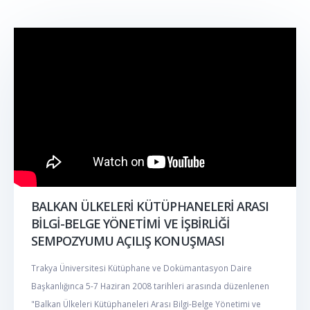
BALKAN ÜLKELERİ KÜTÜPHANELERİ ARASI
BİLGİ-BELGE YÖNETİMİ VE İŞBİRLİĞİ
SEMPOZYUMU AÇILIŞ KONUŞMASI
Trakya Üniversitesi Kütüphane ve Dokümantasyon Daire
Başkanlığınca 5-7 Haziran 2008 tarihleri arasında düzenlenen
"Balkan Ülkeleri Kütüphaneleri Arası Bilgi-Belge Yönetimi ve