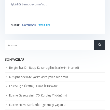
İşbirliği Sempozyumu"nu...
SHARE:
FACEBOOK
TWITTER
NABER
SON YAZILAR
Belgin İba, Dr. Ratip Kazancıgil’in Eserlerini İnceledi
Kütüphanecilikte yarım asra yakın bir ömür
Edirne İçin Ürettik, Bilime İz Bıraktık
Edirne Gazetesi’nin 70. Kuruluş Yıldönümü
Edirne Helva Sohbetleri geleneği yaşatıldı