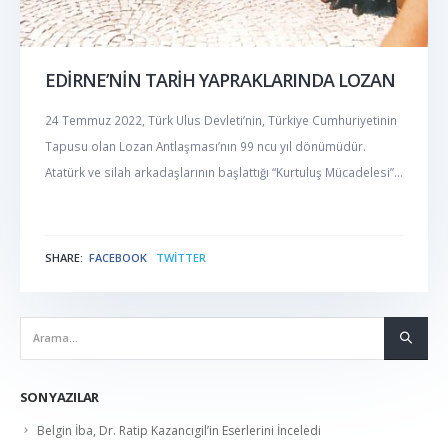
EDİRNE’NİN TARİH YAPRAKLARINDA LOZAN
24 Temmuz 2022, Türk Ulus Devleti’nin, Türkiye Cumhuriyetinin
Tapusu olan Lozan Antlaşması’nın 99 ncu yıl dönümüdür.
Atatürk ve silah arkadaşlarının başlattığı “Kurtuluş Mücadelesi”...
SHARE:
FACEBOOK
TWITTER
NABER
SON YAZILAR
Belgin İba, Dr. Ratip Kazancıgil’in Eserlerini İnceledi