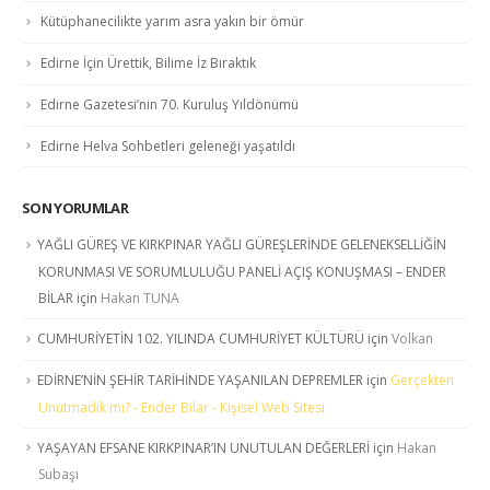
Kütüphanecilikte yarım asra yakın bir ömür
Edirne İçin Ürettik, Bilime İz Bıraktık
Edirne Gazetesi’nin 70. Kuruluş Yıldönümü
Edirne Helva Sohbetleri geleneği yaşatıldı
SON YORUMLAR
YAĞLI GÜREŞ VE KIRKPINAR YAĞLI GÜREŞLERİNDE GELENEKSELLİĞİN
KORUNMASI VE SORUMLULUĞU PANELİ AÇIŞ KONUŞMASI – ENDER
BİLAR
için
Hakan TUNA
CUMHURİYETİN 102. YILINDA CUMHURİYET KÜLTÜRÜ
için
Volkan
EDİRNE’NİN ŞEHİR TARİHİNDE YAŞANILAN DEPREMLER
için
Gerçekten
Unutmadık mı? - Ender Bilar - Kişisel Web Sitesi
YAŞAYAN EFSANE KIRKPINAR’IN UNUTULAN DEĞERLERİ
için
Hakan
Subaşı