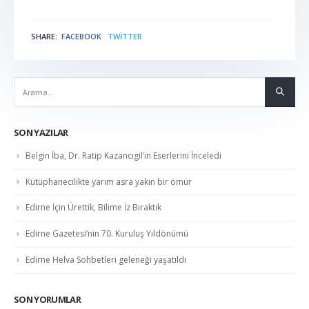
SHARE:
FACEBOOK
TWITTER
NABER
SON YAZILAR
Belgin İba, Dr. Ratip Kazancıgil’in Eserlerini İnceledi
Kütüphanecilikte yarım asra yakın bir ömür
Edirne İçin Ürettik, Bilime İz Bıraktık
Edirne Gazetesi’nin 70. Kuruluş Yıldönümü
Edirne Helva Sohbetleri geleneği yaşatıldı
SON YORUMLAR