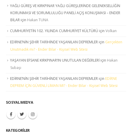
YAĞLI GÜREŞ VE KIRKPINAR YAĞLI GÜREŞLERİNDE GELENEKSELLİĞİN
KORUNMASI VE SORUMLULUĞU PANELİ AÇIŞ KONUŞMASI – ENDER
BİLAR
için
Hakan TUNA
CUMHURİYETİN 102. YILINDA CUMHURİYET KÜLTÜRÜ
için
Volkan
EDİRNE’NİN ŞEHİR TARİHİNDE YAŞANILAN DEPREMLER
için
Gerçekten
Unutmadık mı? - Ender Bilar - Kişisel Web Sitesi
YAŞAYAN EFSANE KIRKPINAR’IN UNUTULAN DEĞERLERİ
için
Hakan
Subaşı
EDİRNE’NİN ŞEHİR TARİHİNDE YAŞANILAN DEPREMLER
için
EDİRNE
DEPREM İÇİN GÜVENLİ LİMAN MI? - Ender Bilar - Kişisel Web Sitesi
SOSYAL MEDYA
KATEGORILER