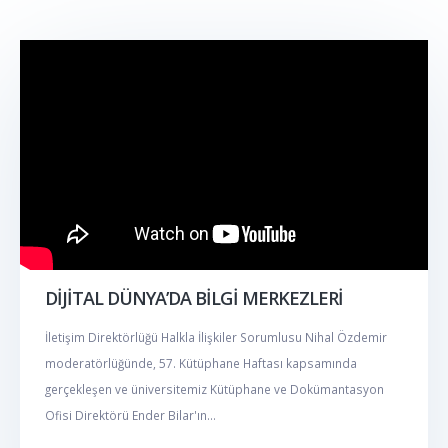
DİJİTAL DÜNYA’DA BİLGİ MERKEZLERİ
İletişim Direktörlüğü Halkla İlişkiler Sorumlusu Nihal Özdemir
moderatörlüğünde, 57. Kütüphane Haftası kapsamında
gerçekleşen ve üniversitemiz Kütüphane ve Dokümantasyon
Ofisi Direktörü Ender Bilar'ın...