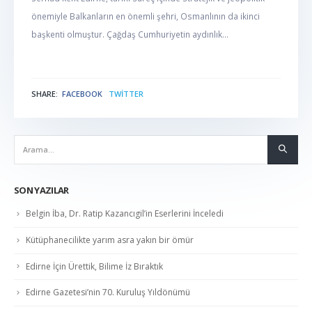
önemiyle Balkanların en önemli şehri, Osmanlının da ikinci
başkenti olmuştur. Çağdaş Cumhuriyetin aydınlık...
SHARE:
FACEBOOK
TWITTER
NABER
SON YAZILAR
Belgin İba, Dr. Ratip Kazancıgil’in Eserlerini İnceledi
Kütüphanecilikte yarım asra yakın bir ömür
Edirne İçin Ürettik, Bilime İz Bıraktık
Edirne Gazetesi’nin 70. Kuruluş Yıldönümü