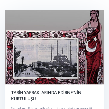
TARİH YAPRAKLARINDA EDİRNE’NİN
KURTULUŞU
Serhad kent Edirne, tarihi süreç içinde stratejik ve jeopolitik