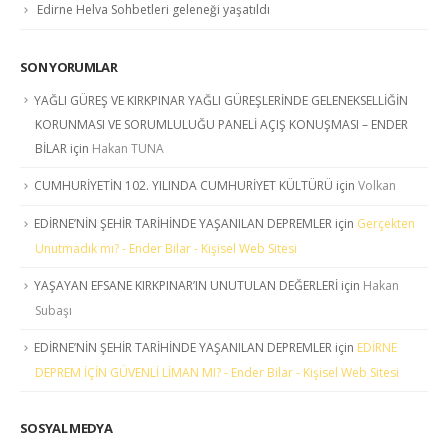
Edirne Helva Sohbetleri geleneği yaşatıldı
SON YORUMLAR
YAĞLI GÜREŞ VE KIRKPINAR YAĞLI GÜREŞLERİNDE GELENEKSELLİĞİN
KORUNMASI VE SORUMLULUĞU PANELİ AÇIŞ KONUŞMASI – ENDER
BİLAR
için
Hakan TUNA
CUMHURİYETİN 102. YILINDA CUMHURİYET KÜLTÜRÜ
için
Volkan
EDİRNE’NİN ŞEHİR TARİHİNDE YAŞANILAN DEPREMLER
için
Gerçekten
Unutmadık mı? - Ender Bilar - Kişisel Web Sitesi
YAŞAYAN EFSANE KIRKPINAR’IN UNUTULAN DEĞERLERİ
için
Hakan
Subaşı
EDİRNE’NİN ŞEHİR TARİHİNDE YAŞANILAN DEPREMLER
için
EDİRNE
DEPREM İÇİN GÜVENLİ LİMAN MI? - Ender Bilar - Kişisel Web Sitesi
SOSYAL MEDYA