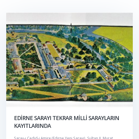
EDİRNE SARAYI TEKRAR MİLLİ SARAYLARIN
KAYITLARINDA
Saray-ı Cedid-i Amire (Edirne Yeni Sarayı), Sultan II. Murat