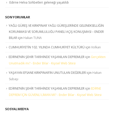
Edirne Helva Sohbetleri geleneği yaşatıldı
SON YORUMLAR
YAĞLI GÜREŞ VE KIRKPINAR YAĞLI GÜREŞLERİNDE GELENEKSELLİĞİN
KORUNMASI VE SORUMLULUĞU PANELİ AÇIŞ KONUŞMASI – ENDER
BİLAR
için
Hakan TUNA
CUMHURİYETİN 102. YILINDA CUMHURİYET KÜLTÜRÜ
için
Volkan
EDİRNE’NİN ŞEHİR TARİHİNDE YAŞANILAN DEPREMLER
için
Gerçekten
Unutmadık mı? - Ender Bilar - Kişisel Web Sitesi
YAŞAYAN EFSANE KIRKPINAR’IN UNUTULAN DEĞERLERİ
için
Hakan
Subaşı
EDİRNE’NİN ŞEHİR TARİHİNDE YAŞANILAN DEPREMLER
için
EDİRNE
DEPREM İÇİN GÜVENLİ LİMAN MI? - Ender Bilar - Kişisel Web Sitesi
SOSYAL MEDYA