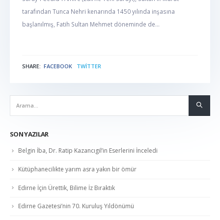
tarafından Tunca Nehri kenarında 1450 yılında inşasına
başlanılmış, Fatih Sultan Mehmet döneminde de...
SHARE:
FACEBOOK
TWITTER
NABER
SON YAZILAR
Belgin İba, Dr. Ratip Kazancıgil’in Eserlerini İnceledi
Kütüphanecilikte yarım asra yakın bir ömür
Edirne İçin Ürettik, Bilime İz Bıraktık
Edirne Gazetesi’nin 70. Kuruluş Yıldönümü