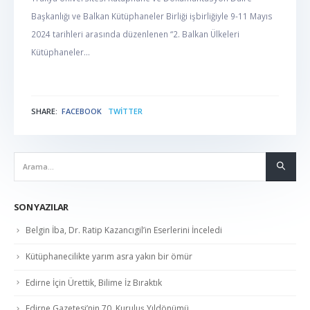
Başkanlığı ve Balkan Kütüphaneler Birliği işbirliğiyle 9-11 Mayıs
2024 tarihleri arasında düzenlenen “2. Balkan Ülkeleri
Kütüphaneler...
SHARE:
FACEBOOK
TWITTER
NABER
SON YAZILAR
Belgin İba, Dr. Ratip Kazancıgil’in Eserlerini İnceledi
Kütüphanecilikte yarım asra yakın bir ömür
Edirne İçin Ürettik, Bilime İz Bıraktık
Edirne Gazetesi’nin 70. Kuruluş Yıldönümü