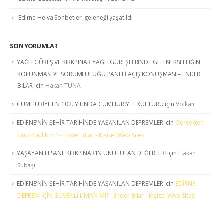
Edirne Helva Sohbetleri geleneği yaşatıldı
SON YORUMLAR
YAĞLI GÜREŞ VE KIRKPINAR YAĞLI GÜREŞLERİNDE GELENEKSELLİĞİN
KORUNMASI VE SORUMLULUĞU PANELİ AÇIŞ KONUŞMASI – ENDER
BİLAR
için
Hakan TUNA
CUMHURİYETİN 102. YILINDA CUMHURİYET KÜLTÜRÜ
için
Volkan
EDİRNE’NİN ŞEHİR TARİHİNDE YAŞANILAN DEPREMLER
için
Gerçekten
Unutmadık mı? - Ender Bilar - Kişisel Web Sitesi
YAŞAYAN EFSANE KIRKPINAR’IN UNUTULAN DEĞERLERİ
için
Hakan
Subaşı
EDİRNE’NİN ŞEHİR TARİHİNDE YAŞANILAN DEPREMLER
için
EDİRNE
DEPREM İÇİN GÜVENLİ LİMAN MI? - Ender Bilar - Kişisel Web Sitesi