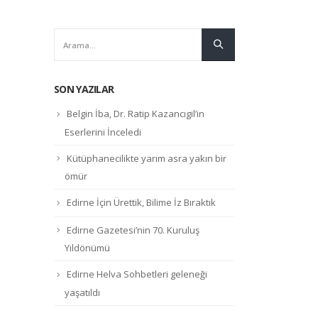
SON YAZILAR
Belgin İba, Dr. Ratip Kazancıgil’in
Eserlerini İnceledi
Kütüphanecilikte yarım asra yakın bir
ömür
Edirne İçin Ürettik, Bilime İz Bıraktık
Edirne Gazetesi’nin 70. Kuruluş
Yıldönümü
Edirne Helva Sohbetleri geleneği
yaşatıldı