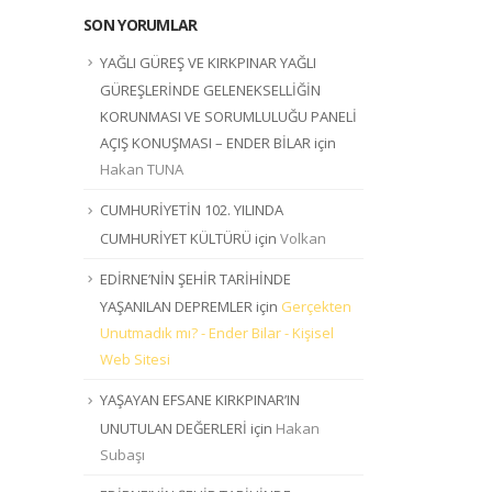
SON YORUMLAR
YAĞLI GÜREŞ VE KIRKPINAR YAĞLI
GÜREŞLERİNDE GELENEKSELLİĞİN
KORUNMASI VE SORUMLULUĞU PANELİ
AÇIŞ KONUŞMASI – ENDER BİLAR
için
Hakan TUNA
CUMHURİYETİN 102. YILINDA
CUMHURİYET KÜLTÜRÜ
için
Volkan
EDİRNE’NİN ŞEHİR TARİHİNDE
YAŞANILAN DEPREMLER
için
Gerçekten
Unutmadık mı? - Ender Bilar - Kişisel
Web Sitesi
YAŞAYAN EFSANE KIRKPINAR’IN
UNUTULAN DEĞERLERİ
için
Hakan
Subaşı