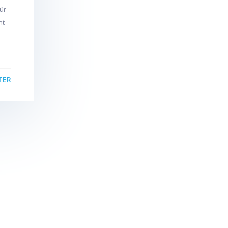
tür
nt
TER