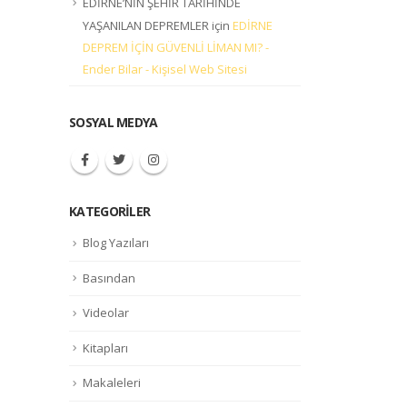
EDİRNE’NİN ŞEHİR TARİHİNDE
YAŞANILAN DEPREMLER
için
EDİRNE
DEPREM İÇİN GÜVENLİ LİMAN MI? -
Ender Bilar - Kişisel Web Sitesi
SOSYAL MEDYA
KATEGORILER
Blog Yazıları
Basından
Videolar
Kitapları
Makaleleri