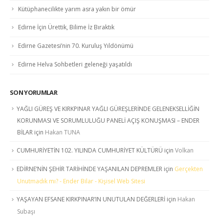
Kütüphanecilikte yarım asra yakın bir ömür
Edirne İçin Ürettik, Bilime İz Bıraktık
Edirne Gazetesi’nin 70. Kuruluş Yıldönümü
Edirne Helva Sohbetleri geleneği yaşatıldı
SON YORUMLAR
YAĞLI GÜREŞ VE KIRKPINAR YAĞLI GÜREŞLERİNDE GELENEKSELLİĞİN
KORUNMASI VE SORUMLULUĞU PANELİ AÇIŞ KONUŞMASI – ENDER
BİLAR
için
Hakan TUNA
CUMHURİYETİN 102. YILINDA CUMHURİYET KÜLTÜRÜ
için
Volkan
EDİRNE’NİN ŞEHİR TARİHİNDE YAŞANILAN DEPREMLER
için
Gerçekten
Unutmadık mı? - Ender Bilar - Kişisel Web Sitesi
YAŞAYAN EFSANE KIRKPINAR’IN UNUTULAN DEĞERLERİ
için
Hakan
Subaşı