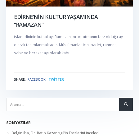
EDİRNE’NİN KÜLTÜR YAŞAMINDA
“RAMAZAN”
İslam dininin kutsal ayı Ramazan, oruç tutmanın farz olduğu ay
olarak tanımlanmaktadır. Müslümanlar için ibadet, rahmet,
sabır ve bereket ayı olarak kabul...
SHARE:
FACEBOOK
TWITTER
NABER
SON YAZILAR
Belgin İba, Dr. Ratip Kazancıgil’in Eserlerini İnceledi