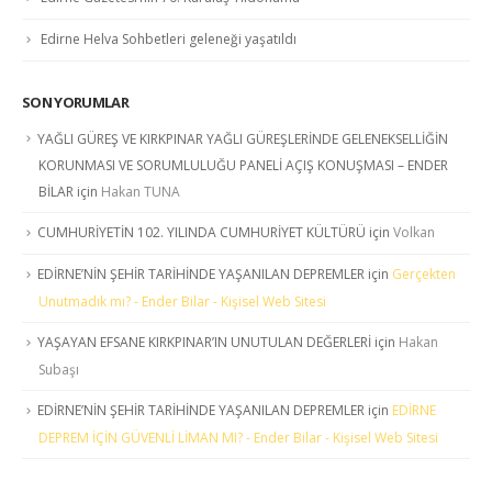
Edirne Helva Sohbetleri geleneği yaşatıldı
SON YORUMLAR
YAĞLI GÜREŞ VE KIRKPINAR YAĞLI GÜREŞLERİNDE GELENEKSELLİĞİN
KORUNMASI VE SORUMLULUĞU PANELİ AÇIŞ KONUŞMASI – ENDER
BİLAR
için
Hakan TUNA
CUMHURİYETİN 102. YILINDA CUMHURİYET KÜLTÜRÜ
için
Volkan
EDİRNE’NİN ŞEHİR TARİHİNDE YAŞANILAN DEPREMLER
için
Gerçekten
Unutmadık mı? - Ender Bilar - Kişisel Web Sitesi
YAŞAYAN EFSANE KIRKPINAR’IN UNUTULAN DEĞERLERİ
için
Hakan
Subaşı
EDİRNE’NİN ŞEHİR TARİHİNDE YAŞANILAN DEPREMLER
için
EDİRNE
DEPREM İÇİN GÜVENLİ LİMAN MI? - Ender Bilar - Kişisel Web Sitesi