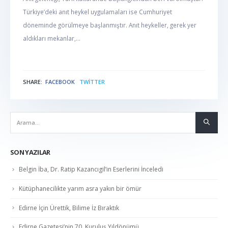
Türkiye’deki anıt heykel uygulamaları ise Cumhuriyet
döneminde görülmeye başlanmıştır. Anıt heykeller, gerek yer
aldıkları mekanlar,...
SHARE:
FACEBOOK
TWITTER
NABER
SON YAZILAR
Belgin İba, Dr. Ratip Kazancıgil’in Eserlerini İnceledi
Kütüphanecilikte yarım asra yakın bir ömür
Edirne İçin Ürettik, Bilime İz Bıraktık
Edirne Gazetesi’nin 70. Kuruluş Yıldönümü