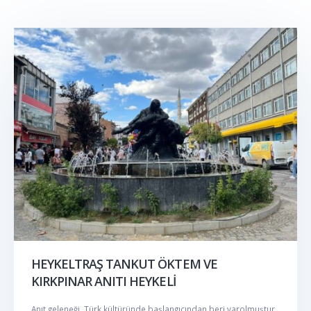
HEYKELTRAŞ TANKUT ÖKTEM VE
KIRKPINAR ANITI HEYKELİ
Anıt geleneği, Türk kültüründe başlangıcından beri varolmuştur.