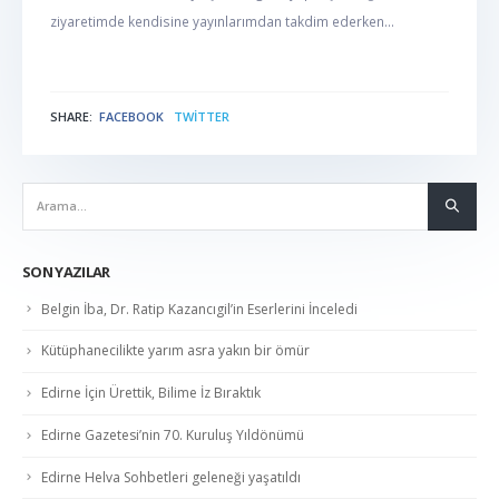
ziyaretimde kendisine yayınlarımdan takdim ederken...
SHARE:
FACEBOOK
TWITTER
NABER
SON YAZILAR
Belgin İba, Dr. Ratip Kazancıgil’in Eserlerini İnceledi
Kütüphanecilikte yarım asra yakın bir ömür
Edirne İçin Ürettik, Bilime İz Bıraktık
Edirne Gazetesi’nin 70. Kuruluş Yıldönümü
Edirne Helva Sohbetleri geleneği yaşatıldı