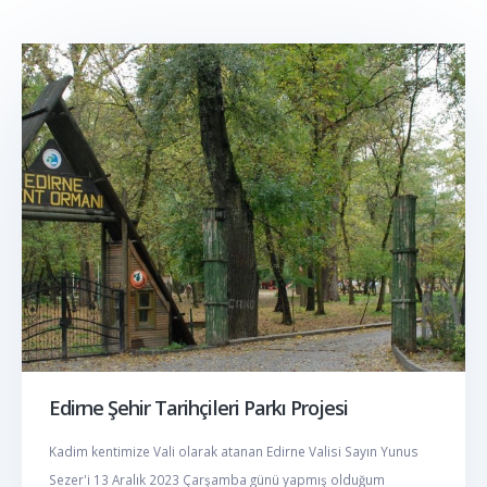
Edirne Şehir Tarihçileri Parkı Projesi
Kadim kentimize Vali olarak atanan Edirne Valisi Sayın Yunus
Sezer'i 13 Aralık 2023 Çarşamba günü yapmış olduğum