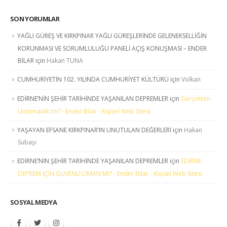
SON YORUMLAR
YAĞLI GÜREŞ VE KIRKPINAR YAĞLI GÜREŞLERİNDE GELENEKSELLİĞİN
KORUNMASI VE SORUMLULUĞU PANELİ AÇIŞ KONUŞMASI – ENDER
BİLAR
için
Hakan TUNA
CUMHURİYETİN 102. YILINDA CUMHURİYET KÜLTÜRÜ
için
Volkan
EDİRNE’NİN ŞEHİR TARİHİNDE YAŞANILAN DEPREMLER
için
Gerçekten
Unutmadık mı? - Ender Bilar - Kişisel Web Sitesi
YAŞAYAN EFSANE KIRKPINAR’IN UNUTULAN DEĞERLERİ
için
Hakan
Subaşı
EDİRNE’NİN ŞEHİR TARİHİNDE YAŞANILAN DEPREMLER
için
EDİRNE
DEPREM İÇİN GÜVENLİ LİMAN MI? - Ender Bilar - Kişisel Web Sitesi
SOSYAL MEDYA