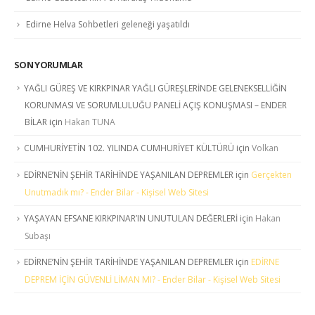
Edirne Helva Sohbetleri geleneği yaşatıldı
SON YORUMLAR
YAĞLI GÜREŞ VE KIRKPINAR YAĞLI GÜREŞLERİNDE GELENEKSELLİĞİN
KORUNMASI VE SORUMLULUĞU PANELİ AÇIŞ KONUŞMASI – ENDER
BİLAR
için
Hakan TUNA
CUMHURİYETİN 102. YILINDA CUMHURİYET KÜLTÜRÜ
için
Volkan
EDİRNE’NİN ŞEHİR TARİHİNDE YAŞANILAN DEPREMLER
için
Gerçekten
Unutmadık mı? - Ender Bilar - Kişisel Web Sitesi
YAŞAYAN EFSANE KIRKPINAR’IN UNUTULAN DEĞERLERİ
için
Hakan
Subaşı
EDİRNE’NİN ŞEHİR TARİHİNDE YAŞANILAN DEPREMLER
için
EDİRNE
DEPREM İÇİN GÜVENLİ LİMAN MI? - Ender Bilar - Kişisel Web Sitesi