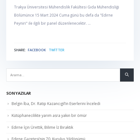
Trakya Üniversitesi Mühendislik Fakültesi Gıda Mühendisliği
Bölümünce 15 Mart 2024 Cuma günü bu defa da "Edirne
Peyniri" ile ilgili bir panel düzenlenecektir. ...
SHARE:
FACEBOOK
TWITTER
NABER
SON YAZILAR
Belgin İba, Dr. Ratip Kazancıgil’in Eserlerini İnceledi
Kütüphanecilikte yarım asra yakın bir ömür
Edirne İçin Ürettik, Bilime İz Bıraktık
Edirne Gazetesi’nin 70. Kuruluş Yıldönümü