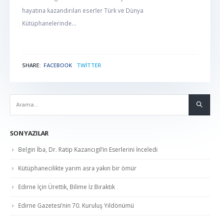
hayatına kazandırılan eserler Türk ve Dünya
Kütüphanelerinde...
SHARE:
FACEBOOK
TWITTER
NABER
SON YAZILAR
Belgin İba, Dr. Ratip Kazancıgil’in Eserlerini İnceledi
Kütüphanecilikte yarım asra yakın bir ömür
Edirne İçin Ürettik, Bilime İz Bıraktık
Edirne Gazetesi’nin 70. Kuruluş Yıldönümü