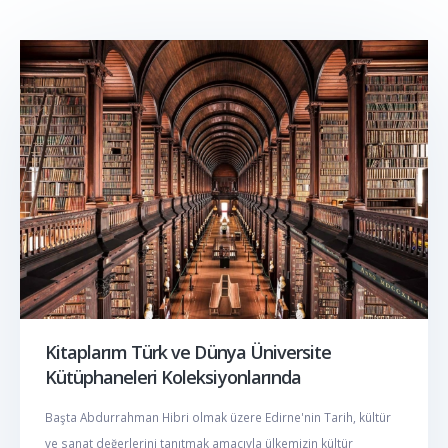
Kitaplarım Türk ve Dünya Üniversite
Kütüphaneleri Koleksiyonlarında
Başta Abdurrahman Hibri olmak üzere Edirne'nin Tarih, kültür
ve sanat değerlerini tanıtmak amacıyla ülkemizin kültür