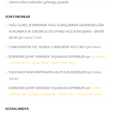
Edirne Helva Sohbetleri geleneği yaşatıldı
SON YORUMLAR
YAĞLI GÜREŞ VE KIRKPINAR YAĞLI GÜREŞLERİNDE GELENEKSELLİĞİN
KORUNMASI VE SORUMLULUĞU PANELİ AÇIŞ KONUŞMASI – ENDER
BİLAR
için
Hakan TUNA
CUMHURİYETİN 102. YILINDA CUMHURİYET KÜLTÜRÜ
için
Volkan
EDİRNE’NİN ŞEHİR TARİHİNDE YAŞANILAN DEPREMLER
için
Gerçekten
Unutmadık mı? - Ender Bilar - Kişisel Web Sitesi
YAŞAYAN EFSANE KIRKPINAR’IN UNUTULAN DEĞERLERİ
için
Hakan
Subaşı
EDİRNE’NİN ŞEHİR TARİHİNDE YAŞANILAN DEPREMLER
için
EDİRNE
DEPREM İÇİN GÜVENLİ LİMAN MI? - Ender Bilar - Kişisel Web Sitesi
SOSYAL MEDYA