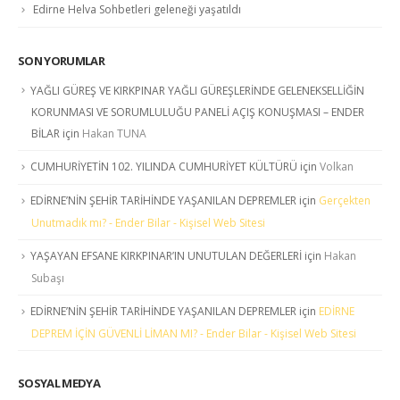
Edirne Helva Sohbetleri geleneği yaşatıldı
SON YORUMLAR
YAĞLI GÜREŞ VE KIRKPINAR YAĞLI GÜREŞLERİNDE GELENEKSELLİĞİN
KORUNMASI VE SORUMLULUĞU PANELİ AÇIŞ KONUŞMASI – ENDER
BİLAR
için
Hakan TUNA
CUMHURİYETİN 102. YILINDA CUMHURİYET KÜLTÜRÜ
için
Volkan
EDİRNE’NİN ŞEHİR TARİHİNDE YAŞANILAN DEPREMLER
için
Gerçekten
Unutmadık mı? - Ender Bilar - Kişisel Web Sitesi
YAŞAYAN EFSANE KIRKPINAR’IN UNUTULAN DEĞERLERİ
için
Hakan
Subaşı
EDİRNE’NİN ŞEHİR TARİHİNDE YAŞANILAN DEPREMLER
için
EDİRNE
DEPREM İÇİN GÜVENLİ LİMAN MI? - Ender Bilar - Kişisel Web Sitesi
SOSYAL MEDYA