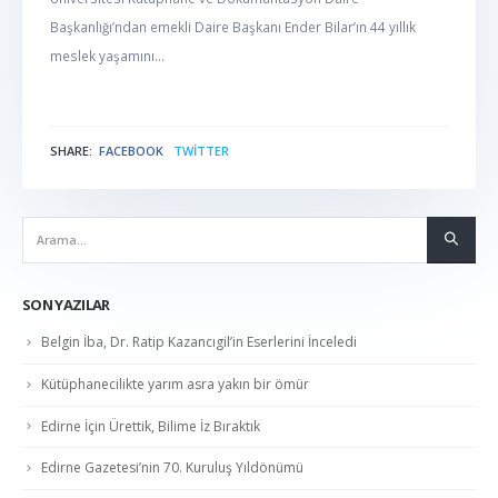
Başkanlığı’ndan emekli Daire Başkanı Ender Bilar’ın 44 yıllık
meslek yaşamını...
SHARE:
FACEBOOK
TWITTER
NABER
SON YAZILAR
Belgin İba, Dr. Ratip Kazancıgil’in Eserlerini İnceledi
Kütüphanecilikte yarım asra yakın bir ömür
Edirne İçin Ürettik, Bilime İz Bıraktık
Edirne Gazetesi’nin 70. Kuruluş Yıldönümü