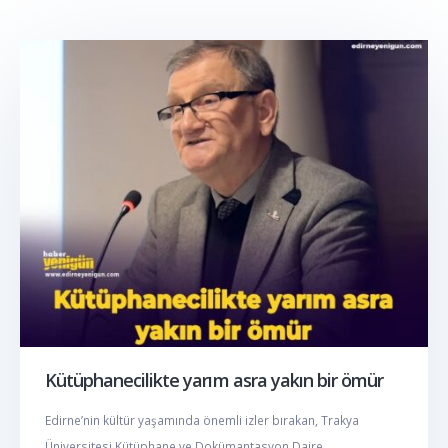
Kütüphanecilikte yarım asra yakın bir ömür
Edirne’nin kültür yaşamında önemli izler bırakan, Trakya
Üniversitesi Kütüphane ve Dokümantasyon Daire