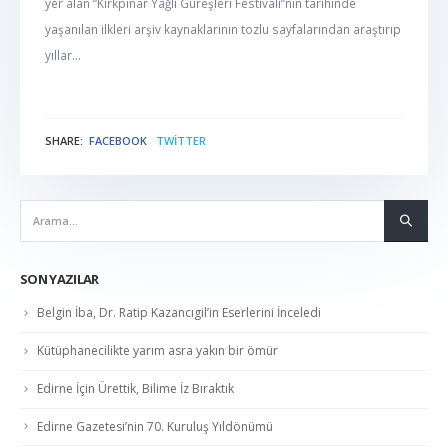
yer alan “Kırkpınar Yağlı Güreşleri Festivali”nin tarihinde
yaşanılan ilkleri arşiv kaynaklarının tozlu sayfalarından araştırıp
yıllar...
SHARE:
FACEBOOK
TWITTER
NABER
SON YAZILAR
Belgin İba, Dr. Ratip Kazancıgil’in Eserlerini İnceledi
Kütüphanecilikte yarım asra yakın bir ömür
Edirne İçin Ürettik, Bilime İz Bıraktık
Edirne Gazetesi’nin 70. Kuruluş Yıldönümü