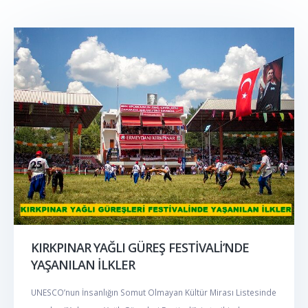
KIRKPINAR YAĞLI GÜREŞ FESTİVALİ’NDE
YAŞANILAN İLKLER
UNESCO’nun İnsanlığın Somut Olmayan Kültür Mirası Listesinde