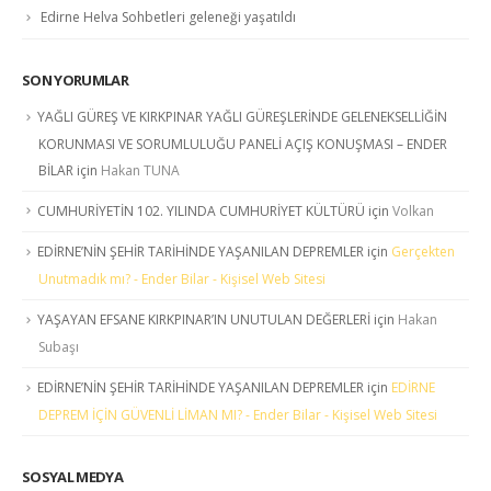
Edirne Helva Sohbetleri geleneği yaşatıldı
SON YORUMLAR
YAĞLI GÜREŞ VE KIRKPINAR YAĞLI GÜREŞLERİNDE GELENEKSELLİĞİN
KORUNMASI VE SORUMLULUĞU PANELİ AÇIŞ KONUŞMASI – ENDER
BİLAR
için
Hakan TUNA
CUMHURİYETİN 102. YILINDA CUMHURİYET KÜLTÜRÜ
için
Volkan
EDİRNE’NİN ŞEHİR TARİHİNDE YAŞANILAN DEPREMLER
için
Gerçekten
Unutmadık mı? - Ender Bilar - Kişisel Web Sitesi
YAŞAYAN EFSANE KIRKPINAR’IN UNUTULAN DEĞERLERİ
için
Hakan
Subaşı
EDİRNE’NİN ŞEHİR TARİHİNDE YAŞANILAN DEPREMLER
için
EDİRNE
DEPREM İÇİN GÜVENLİ LİMAN MI? - Ender Bilar - Kişisel Web Sitesi
SOSYAL MEDYA