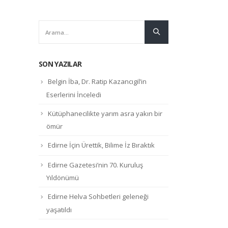
SON YAZILAR
Belgin İba, Dr. Ratip Kazancıgil’in
Eserlerini İnceledi
Kütüphanecilikte yarım asra yakın bir
ömür
Edirne İçin Ürettik, Bilime İz Bıraktık
Edirne Gazetesi’nin 70. Kuruluş
Yıldönümü
Edirne Helva Sohbetleri geleneği
yaşatıldı