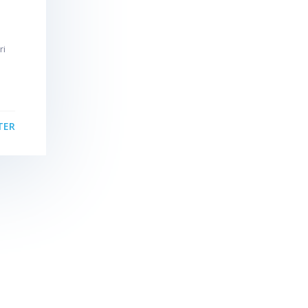
ri
TER