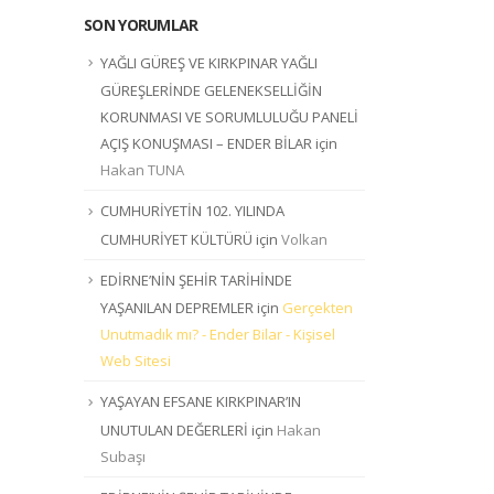
SON YORUMLAR
YAĞLI GÜREŞ VE KIRKPINAR YAĞLI
GÜREŞLERİNDE GELENEKSELLİĞİN
KORUNMASI VE SORUMLULUĞU PANELİ
AÇIŞ KONUŞMASI – ENDER BİLAR
için
Hakan TUNA
CUMHURİYETİN 102. YILINDA
CUMHURİYET KÜLTÜRÜ
için
Volkan
EDİRNE’NİN ŞEHİR TARİHİNDE
YAŞANILAN DEPREMLER
için
Gerçekten
Unutmadık mı? - Ender Bilar - Kişisel
Web Sitesi
YAŞAYAN EFSANE KIRKPINAR’IN
UNUTULAN DEĞERLERİ
için
Hakan
Subaşı