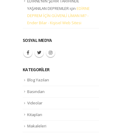
EDİRNE’NİN ŞEHİR TARİHİNDE
YAŞANILAN DEPREMLER
için
EDİRNE
DEPREM İÇİN GÜVENLİ LİMAN MI? -
Ender Bilar - Kişisel Web Sitesi
SOSYAL MEDYA
KATEGORILER
Blog Yazıları
Basından
Videolar
Kitapları
Makaleleri