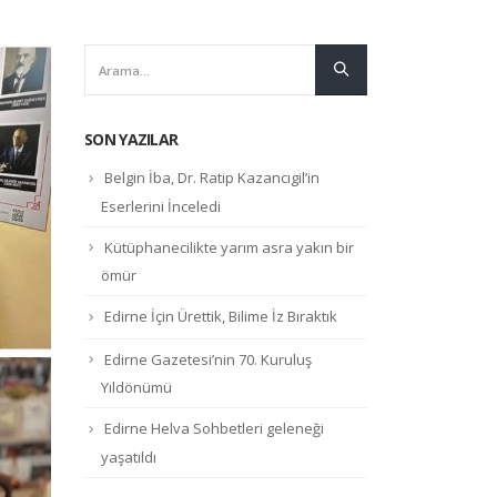
SON YAZILAR
Belgin İba, Dr. Ratip Kazancıgil’in
Eserlerini İnceledi
Kütüphanecilikte yarım asra yakın bir
ömür
Edirne İçin Ürettik, Bilime İz Bıraktık
Edirne Gazetesi’nin 70. Kuruluş
Yıldönümü
Edirne Helva Sohbetleri geleneği
yaşatıldı