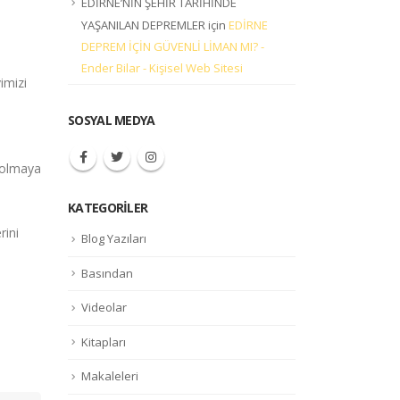
EDİRNE’NİN ŞEHİR TARİHİNDE
YAŞANILAN DEPREMLER
için
EDİRNE
DEPREM İÇİN GÜVENLİ LİMAN MI? -
Ender Bilar - Kişisel Web Sitesi
vimizi
SOSYAL MEDYA
ı olmaya
KATEGORILER
rini
Blog Yazıları
Basından
Videolar
Kitapları
Makaleleri