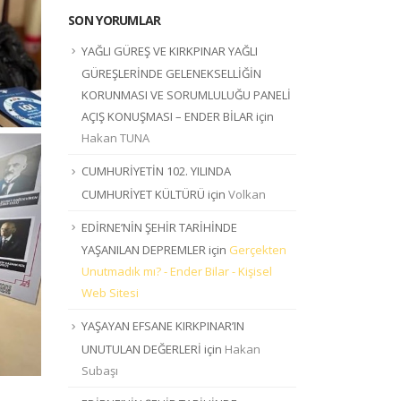
SON YORUMLAR
YAĞLI GÜREŞ VE KIRKPINAR YAĞLI
GÜREŞLERİNDE GELENEKSELLİĞİN
KORUNMASI VE SORUMLULUĞU PANELİ
AÇIŞ KONUŞMASI – ENDER BİLAR
için
Hakan TUNA
CUMHURİYETİN 102. YILINDA
CUMHURİYET KÜLTÜRÜ
için
Volkan
EDİRNE’NİN ŞEHİR TARİHİNDE
YAŞANILAN DEPREMLER
için
Gerçekten
Unutmadık mı? - Ender Bilar - Kişisel
Web Sitesi
YAŞAYAN EFSANE KIRKPINAR’IN
UNUTULAN DEĞERLERİ
için
Hakan
Subaşı