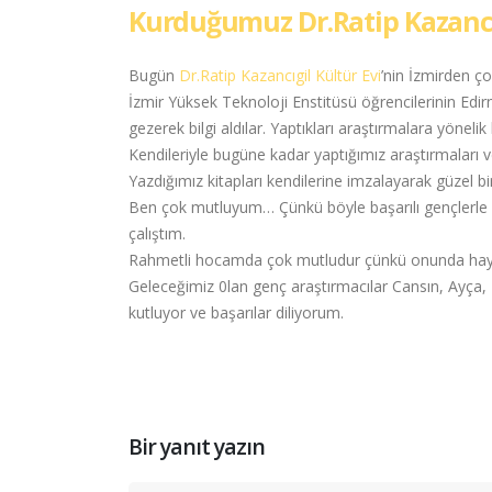
Kurduğumuz Dr.Ratip Kazancıg
Bugün
Dr.Ratip Kazancıgil Kültür Evi
’nin İzmirden çok
İzmir Yüksek Teknoloji Enstitüsü öğrencilerinin Edirne i
gezerek bilgi aldılar. Yaptıkları araştırmalara yönel
Kendileriyle bugüne kadar yaptığımız araştırmaları ve
Yazdığımız kitapları kendilerine imzalayarak güzel bi
Ben çok mutluyum… Çünkü böyle başarılı gençlerle y
çalıştım.
Rahmetli hocamda çok mutludur çünkü onunda hayal
Geleceğimiz 0lan genç araştırmacılar Cansın, Ayça, 
kutluyor ve başarılar diliyorum.
Bir yanıt yazın