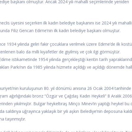
lediye başkanı olmuştur. Ancak 2024 yılı mahalli seçimlerinde yeniden
eclis üyesini seçerken ilk kadın belediye başkanını ise 2024 yılı mahalli
unda Filiz Gencan Edirne’nin ilk kadın belediye başkanı olmuştur.
nce 1934 yılında geliri fakir çocuklara verilmek üzere Edirne’de ilk kost
nlenen balo da milli kıyafetler de giyilmiş ve çok ilgi görmüştür.
dirne istikametinde 1954 yılında gerçekleştiği kentin tarih yaprakların
akları Parkı’nın da 1985 yılında hizmete açıldığı ve açıldığı dönemde hal
huriyeti’nin kuruluşunun 80. yıl dönümü anısına 26 Ocak 2004 tarihinde
gram ağırlığındaki bronz “Özgür ve Çağdaş Kadın Heykeli” 8 Aralık 200
rinden yıkılmıştır. Bulgar heykeltıraş Minço Minev’in yaptığı heykel bu 
aldırıya uğrayınca yaklaşık bir yılı aşkın Belediye’nin deposuna kaldı
a taşınmıştır.