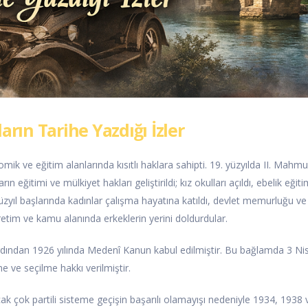
arın Tarihe Yazdığı İzler
mik ve eğitim alanlarında kısıtlı haklara sahipti. 19. yüzyılda II. Mahm
itimi ve mülkiyet hakları geliştirildi; kız okulları açıldı, ebelik eğiti
 yüzyıl başlarında kadınlar çalışma hayatına katıldı, devlet memurluğu ve
tim ve kamu alanında erkeklerin yerini doldurdular.
rdından 1926 yılında Medenî Kanun kabul edilmiştir. Bu bağlamda 3 Ni
 ve seçilme hakkı verilmiştir.
ncak çok partili sisteme geçişin başarılı olamayışı nedeniyle 1934, 1938 