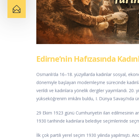
Edirne’nin Hafızasında Kadınl
Osmanlı’da 16–18. yüzyıllarda kadınlar sosyal, ekono
dönemiyle başlayan modernleşme sürecinde kadınların eğ
verildi ve kadınlara yönelik dergiler yayımlandı. 20.
yükseköğrenim imkânı buldu, I. Dünya Savaşı’nda üre
29 Ekim 1923 günü Cumhuriyetin ilan edilmesinin a
1930 tarihinde kadınlara belediye seçimlerinde seçme
İlk çok partili yerel seçim 1930 yılında yapılmıştı. A