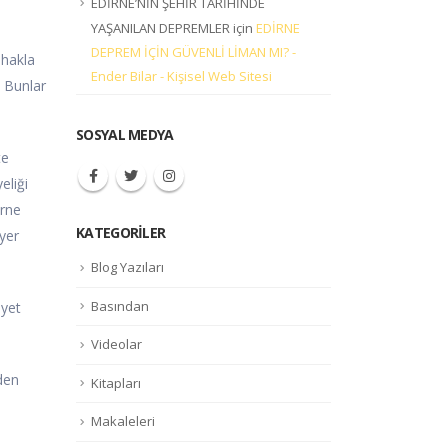
EDİRNE’NİN ŞEHİR TARİHİNDE
YAŞANILAN DEPREMLER
için
EDİRNE
DEPREM İÇİN GÜVENLİ LİMAN MI? -
 hakla
Ender Bilar - Kişisel Web Sitesi
. Bunlar
SOSYAL MEDYA
te
eliği
irne
KATEGORILER
 yer
Blog Yazıları
Basından
iyet
Videolar
’den
Kitapları
Makaleleri