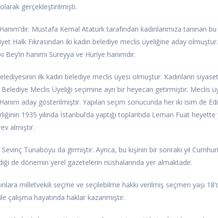
olarak gerçekleştirilmişti.
fe Hanım’dır. Mustafa Kemal Atatürk tarafından kadınlarımıza tanınan bu
yet Halk Fıkrasından iki kadın belediye meclis üyeliğine aday olmuştur
kı Bey’in hanımı Süreyya ve Huriye hanımdır.
ediyesinin ilk kadın belediye meclis üyesi olmuştur. Kadınların siyase
Belediye Meclis Üyeliği seçimine ayrı bir heyecan getirmiştir. Meclis üy
Hanım aday gösterilmiştir. Yapılan seçim sonucunda her iki isim de Ed
irliğinin 1935 yılında İstanbul’da yaptığı toplantıda Leman Fuat heyette
v almıştır.
 Sevinç Tunaboyu da girmiştir. Ayrıca, bu kişinin bir sonraki yıl Cumhur
ldiği de dönemin yerel gazetelerin nüshalarında yer almaktadır.
dınlara milletvekili seçme ve seçilebilme hakkı verilmiş seçmen yaşı 18
u ile çalışma hayatında haklar kazanmıştır.