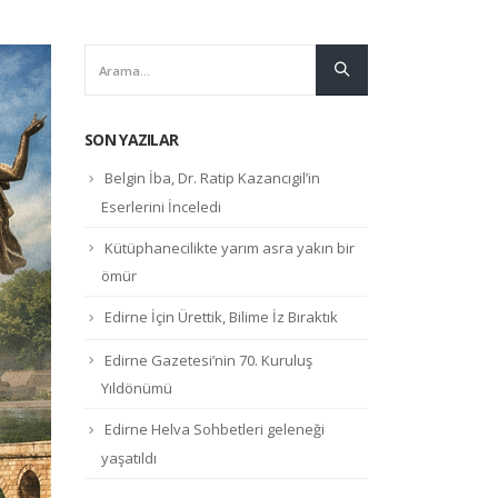
SON YAZILAR
Belgin İba, Dr. Ratip Kazancıgil’in
Eserlerini İnceledi
Kütüphanecilikte yarım asra yakın bir
ömür
Edirne İçin Ürettik, Bilime İz Bıraktık
Edirne Gazetesi’nin 70. Kuruluş
Yıldönümü
Edirne Helva Sohbetleri geleneği
yaşatıldı