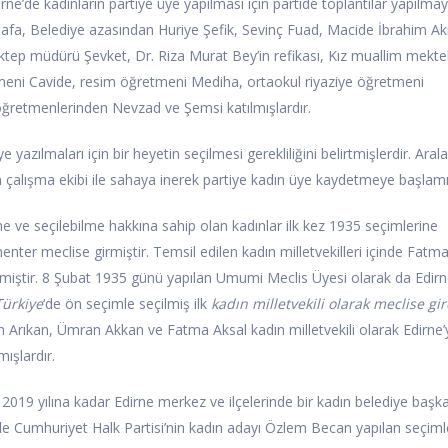
dirne’de kadınların partiye üye yapılması için partide toplantılar yapılma
stafa, Belediye azasından Huriye Şefik, Sevinç Fuad, Macide İbrahim Akı
tep müdürü Şevket, Dr. Riza Murat Bey’in refikası, Kız muallim mekte
meni Cavide, resim öğretmeni Mediha, ortaokul riyaziye öğretmeni
öğretmenlerinden Nevzad ve Şemsi katılmışlardır.
e yazılmaları için bir heyetin seçilmesi gerekliliğini belirtmişlerdir. Aral
n çalışma ekibi ile sahaya inerek partiye kadın üye kaydetmeye başlamış
 ve seçilebilme hakkına sahip olan kadınlar ilk kez 1935 seçimlerine
ter meclise girmiştir. Temsil edilen kadın milletvekilleri içinde Fatm
girmiştir. 8 Şubat 1935 günü yapılan Umumi Meclis Üyesi olarak da Edir
Türkiye
‘de ön seçimle seçilmiş ilk
kadın milletvekili olarak meclise gi
n Arıkan, Ümran Akkan ve Fatma Aksal kadın milletvekili olarak Edirne’
ışlardır.
n 2019 yılına kadar Edirne merkez ve ilçelerinde bir kadın belediye başk
rde Cumhuriyet Halk Partisi’nin kadın adayı Özlem Becan yapılan seçim