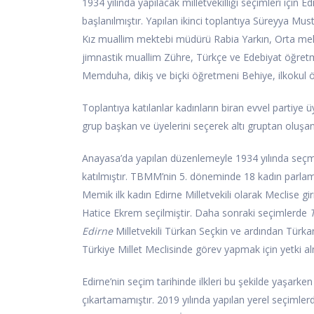
1934 yılında yapılacak milletvekilliği seçimleri için E
başlanılmıştır. Yapılan ikinci toplantıya Süreyya Mu
Kız muallim mektebi müdürü Rabia Yarkın, Orta mek
jimnastik muallim Zühre, Türkçe ve Edebiyat öğret
Memduha, dikiş ve biçki öğretmeni Behiye, ilkokul 
Toplantıya katılanlar kadınların biran evvel partiye üy
grup başkan ve üyelerini seçerek altı gruptan oluşa
Anayasa’da yapılan düzenlemeyle 1934 yılında seçme
katılmıştır. TBMM’nin 5. döneminde 18 kadın parlamen
Memik ilk kadın Edirne Milletvekili olarak Meclise 
Hatice Ekrem seçilmiştir. Daha sonraki seçimlerde
Edirne
Milletvekili Türkan Seçkin ve ardından Türka
Türkiye Millet Meclisinde görev yapmak için yetki alm
Edirne’nin seçim tarihinde ilkleri bu şekilde yaşarke
çıkartamamıştır. 2019 yılında yapılan yerel seçimle