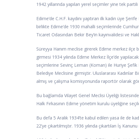
1942 yıllarında yapılan yerel seçimler yine tek partili 
Edirne’de C.H.F. kaydını yaptıran ilk kadın üye Şeri
birlikte Edirne’de 1930 mahalli seçimlerinde Cumhuri
Ticaret Odasından Bekir Bey’in kayınvalidesi ve Hak
Süreyya Hanım meclise girerek Edirne merkez ilçe bel
girmesi 1934 yılında Edirne Merkez İlçe’de yapılacak 
seçimlerine Sevinç Leman (Koman) ile Huriye Şefik 
Belediye Meclisine girmiştir. Uluslararası Kadınlar B
almış ve çalışma komisyonunda raportör olarak göre
Bu bağlamda Vilayet Genel Meclisi Üyeliği listesinde
Halk Fırkasının Edirne yönetim kurulu üyeliğine seçi
Bu defa 5 Aralık 1934’te kabul edilen yasa ile de ka
22’ye çıkartılmıştır. 1936 yılında çıkartılan İş Kanun