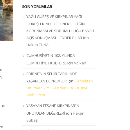
SON YORUMLAR
YAĞLI GÜREŞ VE KIRKPINAR YAĞLI
GÜREŞLERİNDE GELENEKSELLİĞİN
KORUNMASI VE SORUMLULUĞU PANELİ
AÇIŞ KONUŞMASI – ENDER BİLAR
için
Hakan TUNA
CUMHURİYETİN 102. YILINDA
CUMHURİYET KÜLTÜRÜ
için
Volkan
ud
EDİRNE’NİN ŞEHİR TARİHİNDE
mi
YAŞANILAN DEPREMLER
için
Gerçekten
Unutmadık mı? - Ender Bilar - Kişisel
Web Sitesi
san
YAŞAYAN EFSANE KIRKPINAR’IN
UNUTULAN DEĞERLERİ
için
Hakan
Subaşı
ve