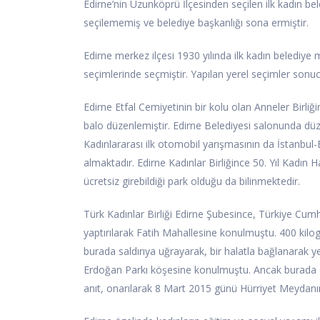
Edirne’nin Uzunköprü İlçesinden seçilen ilk kadın be
seçilememiş ve belediye başkanlığı sona ermiştir.
Edirne merkez ilçesi 1930 yılında ilk kadın belediye m
seçimlerinde seçmiştir. Yapılan yerel seçimler sonuc
Edirne Etfal Cemiyetinin bir kolu olan Anneler Birliği
balo düzenlemiştir. Edirne Belediyesi salonunda düze
Kadınlararası ilk otomobil yarışmasının da İstanbul-E
almaktadır. Edirne Kadınlar Birliğince 50. Yıl Kadın H
ücretsiz girebildiği park olduğu da bilinmektedir.
Türk Kadınlar Birliği Edirne Şubesince, Türkiye Cum
yaptırılarak Fatih Mahallesine konulmuştu. 400 kilo
burada saldırıya uğrayarak, bir halatla bağlanarak ye
Erdoğan Parkı köşesine konulmuştu. Ancak burada da s
anıt, onarılarak 8 Mart 2015 günü Hürriyet Meydanın