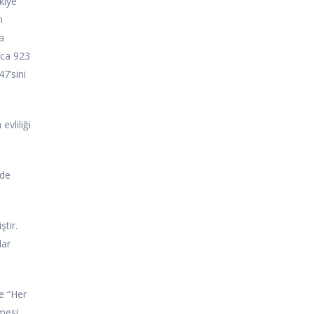
kiye
n
a
ıca 923
7’sini
evliliği
’de
tir.
lar
e “Her
mesi,