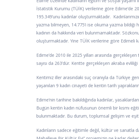
Edirne özelinde kadınların eğitim ve sosyal yaşamı ile
İstatistik Kurumu (TÜİK) verilerine göre Edirne’de 20
195.349’unu kadınlar oluşturmaktadır. Kadınlarımızı
yazma bilmeyen, 14.775’i ise okuma yazma bildiği 
kadının da hakkında veri bulunmamaktadır. Sözkonusu
oluşturmaktadır. Yine TÜİK verilerine göre Edirneli kad
Edirne’de 2010 ile 2025 yılları arasında gerçekleşen t
sayısı da 263’dür. Kentte gerçekleşen akraba evliliği 
Kentimiz iller arasındaki suç oranıyla da Türkiye gene
yaşanılan 9 kadın cinayeti de kentin tarih yaprakların
Edirne’nin tarihine bakıldığında kadınlar, yasaklar
Bugün kentin kadın nüfusunun önemli bir kısmı eği
bulunmaktadır. Bu durum, toplumsal gelişim ve eşi
Kadınların sadece eğitimle değil, kültür ve sanatla
Mahalleye Bir Kültür Evi” projemizin ne kadar değerl