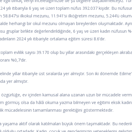
 ilgili birkaç veriyi incelediğimizde de şu bilgilere ulaşabilmekteyiz. Tür
24 yılı itibarıyla 6 yaş ve üzeri toplam nüfus 392.037 kişidir. Bu nüfusu
n 58.847’si ilkokul mezunu, 11.941’si ilköğretim mezunu, 5.244’ü okum
halde herhangi bir okul mezunu olmayan bireylerden oluşmaktadır. Ayr
 gruplar birlikte değerlendirildiğinde, 6 yaş ve üzeri kadın nüfusun %4
ınların 2024 yılı itibariyle ortalama eğitim süresi 8.6’dır.
oplam evlilik sayısı 39.170 olup bu yıllar arasındaki gerçekleşen akraba 
oranı %0,7’dir.
linde yıllar itibariyle üst sıralarda yer almıştır. Son iki dönemde Edirne
da yer almıştır.
dan özgürlüğe, ev içinden kamusal alana uzanan uzun bir mücadele vermiş
tim görmüş olsa da hâlâ okuma yazma bilmeyen ve eğitimi eksik kadın
tlik mücadelesinin tamamlanması gerektiğini göstermektedir.
 da yaşama aktif olarak katılmaları büyük önem taşımaktadır. Bu nedenl
i olduğu ortadadır. Kadın, çocuk ve gençlerimizin yeteneklerini geliştir