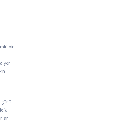
ümlü bir
da yer
kın
6 günü
defa
rılan