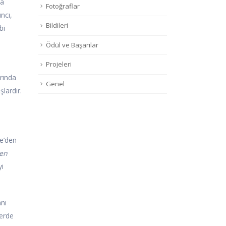
ya
Fotoğraflar
ncı,
Bildileri
bi
Ödül ve Başarılar
Projeleri
arında
Genel
lardır.
a
ne’den
ren
yi
anı
lerde