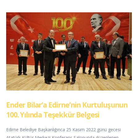
Ender Bilar’a Edirne’nin Kurtuluşunun
100. Yılında Teşekkür Belgesi
Edirne Belediye Başkanlığınca 25 Kasım 2022 günü gecesi
Atatürk Kültür Merkezi Konferans Salonunda düzenlenen