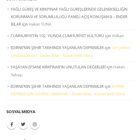
YAĞLI GÜREŞ VE KIRKPINAR YAĞLI GÜREŞLERİNDE GELENEKSELLİĞİN
KORUNMASI VE SORUMLULUĞU PANELİ AÇIŞ KONUŞMASI – ENDER
BİLAR
için
Hakan TUNA
CUMHURİYETİN 102. YILINDA CUMHURİYET KÜLTÜRÜ
için
Volkan
EDİRNE’NİN ŞEHİR TARİHİNDE YAŞANILAN DEPREMLER
için
Gerçekten
Unutmadık mı? - Ender Bilar - Kişisel Web Sitesi
YAŞAYAN EFSANE KIRKPINAR’IN UNUTULAN DEĞERLERİ
için
Hakan
Subaşı
EDİRNE’NİN ŞEHİR TARİHİNDE YAŞANILAN DEPREMLER
için
EDİRNE
DEPREM İÇİN GÜVENLİ LİMAN MI? - Ender Bilar - Kişisel Web Sitesi
SOSYAL MEDYA