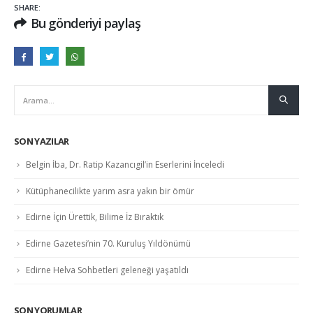
SHARE:
Bu gönderiyi paylaş
SON YAZILAR
Belgin İba, Dr. Ratip Kazancıgil’in Eserlerini İnceledi
Kütüphanecilikte yarım asra yakın bir ömür
Edirne İçin Ürettik, Bilime İz Bıraktık
Edirne Gazetesi’nin 70. Kuruluş Yıldönümü
Edirne Helva Sohbetleri geleneği yaşatıldı
SON YORUMLAR