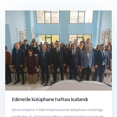
Edirne’de kütüphane haftası kutlandı
Edirne Kırkpınar İl Halk Kütüphanesinde kütüphane müdürlüğü
tarafından, 61. Kütüphane Haftası sebebiyle kutlama programı