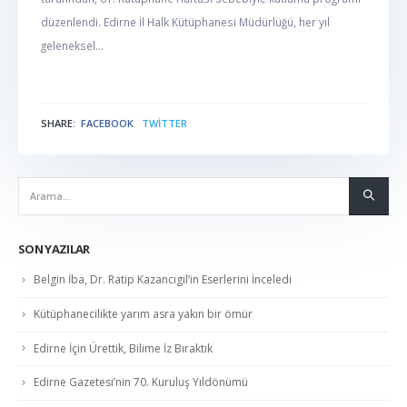
düzenlendi. Edirne İl Halk Kütüphanesi Müdürlüğü, her yıl
geleneksel...
SHARE:
FACEBOOK
TWITTER
NABER
SON YAZILAR
Belgin İba, Dr. Ratip Kazancıgil’in Eserlerini İnceledi
Kütüphanecilikte yarım asra yakın bir ömür
Edirne İçin Ürettik, Bilime İz Bıraktık
Edirne Gazetesi’nin 70. Kuruluş Yıldönümü