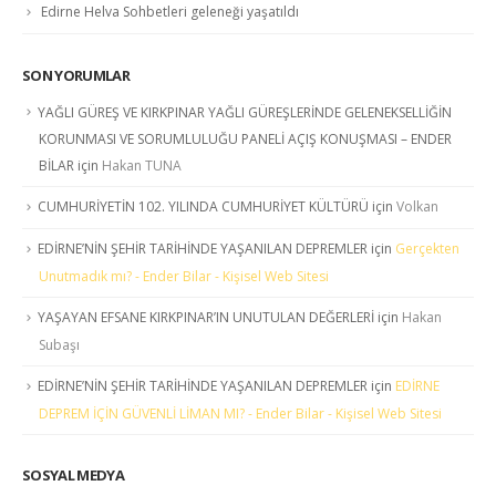
Edirne Helva Sohbetleri geleneği yaşatıldı
SON YORUMLAR
YAĞLI GÜREŞ VE KIRKPINAR YAĞLI GÜREŞLERİNDE GELENEKSELLİĞİN
KORUNMASI VE SORUMLULUĞU PANELİ AÇIŞ KONUŞMASI – ENDER
BİLAR
için
Hakan TUNA
CUMHURİYETİN 102. YILINDA CUMHURİYET KÜLTÜRÜ
için
Volkan
EDİRNE’NİN ŞEHİR TARİHİNDE YAŞANILAN DEPREMLER
için
Gerçekten
Unutmadık mı? - Ender Bilar - Kişisel Web Sitesi
YAŞAYAN EFSANE KIRKPINAR’IN UNUTULAN DEĞERLERİ
için
Hakan
Subaşı
EDİRNE’NİN ŞEHİR TARİHİNDE YAŞANILAN DEPREMLER
için
EDİRNE
DEPREM İÇİN GÜVENLİ LİMAN MI? - Ender Bilar - Kişisel Web Sitesi
SOSYAL MEDYA