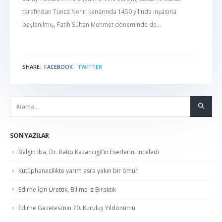
tarafından Tunca Nehri kenarında 1450 yılında inşasına
başlanılmış, Fatih Sultan Mehmet döneminde de...
SHARE:
FACEBOOK
TWITTER
NABER
SON YAZILAR
Belgin İba, Dr. Ratip Kazancıgil’in Eserlerini İnceledi
Kütüphanecilikte yarım asra yakın bir ömür
Edirne İçin Ürettik, Bilime İz Bıraktık
Edirne Gazetesi’nin 70. Kuruluş Yıldönümü