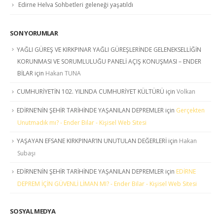
Edirne Helva Sohbetleri geleneği yaşatıldı
SON YORUMLAR
YAĞLI GÜREŞ VE KIRKPINAR YAĞLI GÜREŞLERİNDE GELENEKSELLİĞİN
KORUNMASI VE SORUMLULUĞU PANELİ AÇIŞ KONUŞMASI – ENDER
BİLAR
için
Hakan TUNA
CUMHURİYETİN 102. YILINDA CUMHURİYET KÜLTÜRÜ
için
Volkan
EDİRNE’NİN ŞEHİR TARİHİNDE YAŞANILAN DEPREMLER
için
Gerçekten
Unutmadık mı? - Ender Bilar - Kişisel Web Sitesi
YAŞAYAN EFSANE KIRKPINAR’IN UNUTULAN DEĞERLERİ
için
Hakan
Subaşı
EDİRNE’NİN ŞEHİR TARİHİNDE YAŞANILAN DEPREMLER
için
EDİRNE
DEPREM İÇİN GÜVENLİ LİMAN MI? - Ender Bilar - Kişisel Web Sitesi
SOSYAL MEDYA