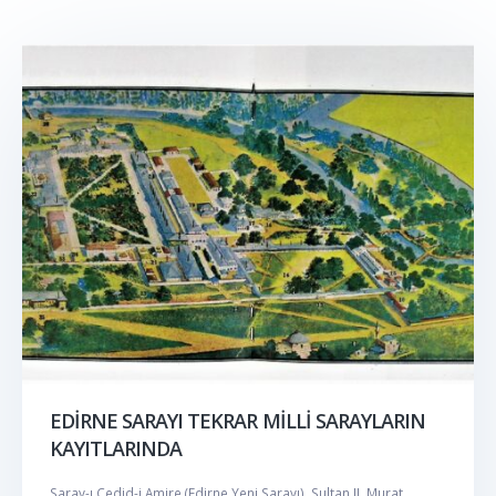
EDİRNE SARAYI TEKRAR MİLLİ SARAYLARIN
KAYITLARINDA
Saray-ı Cedid-i Amire (Edirne Yeni Sarayı), Sultan II. Murat