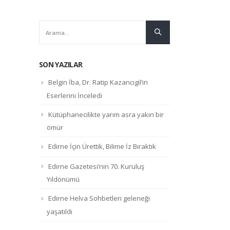
SON YAZILAR
Belgin İba, Dr. Ratip Kazancıgil’in
Eserlerini İnceledi
Kütüphanecilikte yarım asra yakın bir
ömür
Edirne İçin Ürettik, Bilime İz Bıraktık
Edirne Gazetesi’nin 70. Kuruluş
Yıldönümü
Edirne Helva Sohbetleri geleneği
yaşatıldı