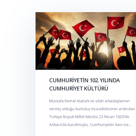
CUMHURİYETİN 102. YILINDA
CUMHURİYET KÜLTÜRÜ
Mustafa Kemal Atatürk ve silah arkadaşlarının
vermiş olduğu kurtuluş mücadelesinin ardından
Türkiye Büyük Millet Meclisi 23 Nisan 1920’de
Ankara’da kurulmuştu. Cumhuriyetin ilanı ise...