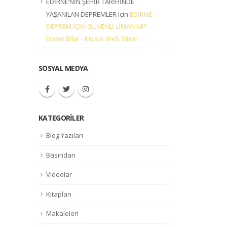
EDİRNE’NİN ŞEHİR TARİHİNDE
YAŞANILAN DEPREMLER
için
EDİRNE
DEPREM İÇİN GÜVENLİ LİMAN MI? -
Ender Bilar - Kişisel Web Sitesi
SOSYAL MEDYA
KATEGORILER
Blog Yazıları
Basından
Videolar
Kitapları
Makaleleri