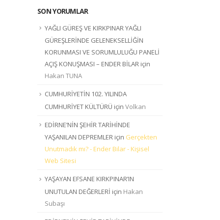
SON YORUMLAR
YAĞLI GÜREŞ VE KIRKPINAR YAĞLI
GÜREŞLERİNDE GELENEKSELLİĞİN
KORUNMASI VE SORUMLULUĞU PANELİ
AÇIŞ KONUŞMASI – ENDER BİLAR
için
Hakan TUNA
CUMHURİYETİN 102. YILINDA
CUMHURİYET KÜLTÜRÜ
için
Volkan
EDİRNE’NİN ŞEHİR TARİHİNDE
YAŞANILAN DEPREMLER
için
Gerçekten
Unutmadık mı? - Ender Bilar - Kişisel
Web Sitesi
YAŞAYAN EFSANE KIRKPINAR’IN
UNUTULAN DEĞERLERİ
için
Hakan
Subaşı