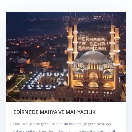
EDİRNE’DE MAHYA VE MAHYACILIK
Dini, özel gün ve gecelerde halkın ibadeti için gece boyu açık
kalan camilerin kandillerle donatılması geleneği İslâmiyet’in ilk