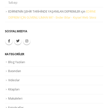
Subaşı
EDİRNE’NİN ŞEHİR TARİHİNDE YAŞANILAN DEPREMLER
için
EDİRNE
DEPREM İÇİN GÜVENLİ LİMAN MI? - Ender Bilar - Kişisel Web Sitesi
SOSYAL MEDYA
KATEGORILER
Blog Yazıları
Basından
Videolar
Kitapları
Makaleleri
Fotoğraflar