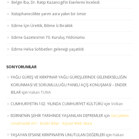
Belgin İba, Dr. Ratip Kazancıgil’in Eserlerini İnceledi
Kütüphanecilikte yarım asra yakın bir ömür
Edirne İçin Ürettik, Bilime İz Bıraktık
Edirne Gazetesi’nin 70. Kuruluş Yıldönümü
Edirne Helva Sohbetleri geleneği yaşatıldı
SON YORUMLAR
YAĞLI GÜREŞ VE KIRKPINAR YAĞLI GÜREŞLERİNDE GELENEKSELLİĞİN
KORUNMASI VE SORUMLULUĞU PANELİ AÇIŞ KONUŞMASI – ENDER
BİLAR
için
Hakan TUNA
CUMHURİYETİN 102. YILINDA CUMHURİYET KÜLTÜRÜ
için
Volkan
EDİRNE’NİN ŞEHİR TARİHİNDE YAŞANILAN DEPREMLER
için
Gerçekten
Unutmadık mı? - Ender Bilar - Kişisel Web Sitesi
YAŞAYAN EFSANE KIRKPINAR’IN UNUTULAN DEĞERLERİ
için
Hakan