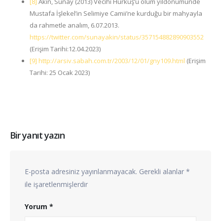
[8]
Akın, Sunay (2013) Vecihi Hürkuş’u ölüm yıldönümünde
Mustafa İşlekel’in Selimiye Camii’ne kurduğu bir mahyayla
da rahmetle analım, 6.07.2013.
https://twitter.com/sunayakin/status/357154882890903552
(Erişim Tarihi:12.04.2023)
[9]
http://arsiv.sabah.com.tr/2003/12/01/gny109.html
(Erişim
Tarihi: 25 Ocak 2023)
Bir yanıt yazın
E-posta adresiniz yayınlanmayacak.
Gerekli alanlar
*
ile işaretlenmişlerdir
Yorum
*