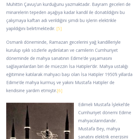
Muhittin Çavuş’un kurduğunu yazmaktadır. Bayram geceleri de
minarelerin tepeden aşağıya kadar kandil ile donatıldığını bu
çalışmaya kaftan adı verildiğini şimdi bu işlerin elektrikle
yapıldığını belirtmektedir.
[5]
Osmanlı döneminde, Ramazan gecelerini yağ kandilleriyle
kurulup ışıklı sözlerle aydınlatan ve camilerin Cumhuriyet
döneminde de mahya sanatının Edirne’de yaşamasını
sağlayanlardan biri de müezzin İsa Hatipler’dir. Mahya ustalığı
eğitimine katılarak mahyacı başı olan İsa Hatipler 1950’li yıllarda
Edirne’de mahya kurmuş ve yakını Mustafa Hatipler de
kendisine yardım etmiştir.
[6]
Edirneli Mustafa İşlekel’de
Cumhuriyet dönemi Edirne
mahyacılarındandır.
Mustafa Bey, mahya
sanatını elektrik enerjisini