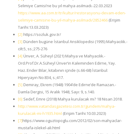
Selimiye Camisi’ne bu yıl mahya asılmadı.-22.03.2023
https://www.aa.com.tr/tr/kultur/restorasyonu-devam-eden-
selimiye-camisine-bu-yil-mahya-asilmadi/2852466
(Erişim
Tarihi:13.03.2023)
[2]
https://sozluk.gov.tr/
[3]
Dünden bugüne İstanbul Ansiklopedisi (1995) Mahyacılık.-
cilt:5, ss.;275-276
[4]
Ünver, A. Süheyl (2021) Mahya ve Mahyacılık.-
Ord.Prof.Dr.A.Süheyl Ünver’in Kaleminden Edirne, Yay.
Haz.:Ender Bilar, kitabının içinde (s.66-68) İstanbul:
Hiperyayın No:834, s.;417.
[5]
Demiray, Ekrem (1948) 1904’de Edirne’de Ramazan.-
Damla Dergisi, 15 Aralık 1948, Sayı: 9, s.140.
[6]
Sedef, Emre (2018) Mahya kurulacak mı? 18 Nisan 2018.
http://www.vatandasgazetesi.com.tr/gundem/mahya-
kurulacak-mi-h1935.html
(Erişim Tarihi:10.03.2023)
[7]
https://www.oguztopoglu.com/2012/02/son-mahyaclar-
mustafa-islekel-ali.html