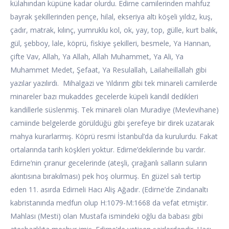
külahından küpüne kadar olurdu. Edirne camilerinden mahfuz
bayrak şekillerinden pençe, hilal, ekseriya altı köşeli yıldız, kuş,
çadır, matrak, kılınç, yumruklu kol, ok, yay, top, gülle, kurt balık,
gül, şebboy, lale, köprü, fiskiye şekilleri, besmele, Ya Hannan,
çifte Vav, Allah, Ya Allah, Allah Muhammet, Ya Ali, Ya
Muhammet Medet, Şefaat, Ya Resulallah, Lailaheillallah gibi
yazılar yazılırdı. Mihalgazi ve Yıldırım gibi tek minareli camilerde
minareler bazı mukaddes gecelerde küpeli kandil dedikleri
kandillerle süslenmiş. Tek minareli olan Muradiye (Mevlevihane)
camiinde belgelerde görüldüğü gibi şerefeye bir direk uzatarak
mahya kurarlarmış. Köprü resmi İstanbul’da da kurulurdu. Fakat
ortalarında tarih köşkleri yoktur. Edirne’dekilerinde bu vardır.
Edirne’nin çıranur gecelerinde (ateşli, çırağanlı salların suların
akıntısına bırakılması) pek hoş olurmuş. En güzel salı tertip
eden 11. asırda Edirneli Hacı Aliş Ağadır. (Edirne’de Zindanaltı
kabristanında medfun olup H:1079-M:1668 da vefat etmiştir.
Mahlası (Mesti) olan Mustafa ismindeki oğlu da babası gibi