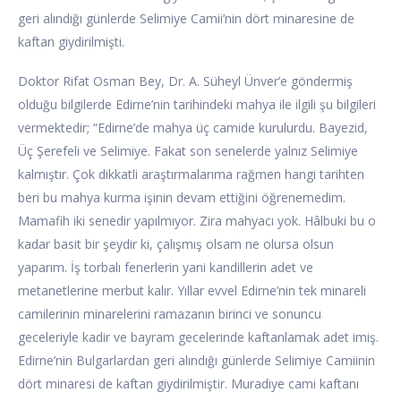
geri alındığı günlerde Selimiye Camii’nin dört minaresine de
kaftan giydirilmişti.
Doktor Rifat Osman Bey, Dr. A. Süheyl Ünver’e göndermiş
olduğu bilgilerde Edirne’nin tarihindeki mahya ile ilgili şu bilgileri
vermektedir; “Edirne’de mahya üç camide kurulurdu. Bayezid,
Üç Şerefeli ve Selimiye. Fakat son senelerde yalnız Selimiye
kalmıştır. Çok dikkatli araştırmalarıma rağmen hangi tarihten
beri bu mahya kurma işinin devam ettiğini öğrenemedim.
Mamafih iki senedir yapılmıyor. Zira mahyacı yok. Hâlbuki bu o
kadar basit bir şeydir ki, çalışmış olsam ne olursa olsun
yaparım. İş torbalı fenerlerin yani kandillerin adet ve
metanetlerine merbut kalır. Yıllar evvel Edirne’nin tek minareli
camilerinin minarelerini ramazanın birinci ve sonuncu
geceleriyle kadir ve bayram gecelerinde kaftanlamak adet imiş.
Edirne’nin Bulgarlardan geri alındığı günlerde Selimiye Camiinin
dört minaresi de kaftan giydirilmiştir. Muradiye cami kaftanı