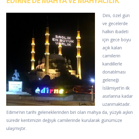
EDİRNE’DE MAHYA VE MAHYACILIK
Dini, özel gün
ve gecelerde
halkın ibadeti
için gece boyu
açık kalan
camilerin
kandillerle
donatılması
geleneği
İslâmiyet’in ilk
asırlarına kadar
uzanmaktadır.
Edirne’nin tarihi geleneklerinden biri olan mahya da, yüzyılı aşkın
süredir kentimizin değişik camilerinde kurularak günümüze
ulaşmıştır.