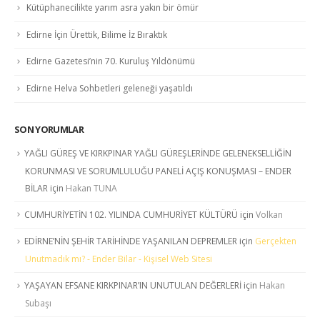
Kütüphanecilikte yarım asra yakın bir ömür
Edirne İçin Ürettik, Bilime İz Bıraktık
Edirne Gazetesi’nin 70. Kuruluş Yıldönümü
Edirne Helva Sohbetleri geleneği yaşatıldı
SON YORUMLAR
YAĞLI GÜREŞ VE KIRKPINAR YAĞLI GÜREŞLERİNDE GELENEKSELLİĞİN
KORUNMASI VE SORUMLULUĞU PANELİ AÇIŞ KONUŞMASI – ENDER
BİLAR
için
Hakan TUNA
CUMHURİYETİN 102. YILINDA CUMHURİYET KÜLTÜRÜ
için
Volkan
EDİRNE’NİN ŞEHİR TARİHİNDE YAŞANILAN DEPREMLER
için
Gerçekten
Unutmadık mı? - Ender Bilar - Kişisel Web Sitesi
YAŞAYAN EFSANE KIRKPINAR’IN UNUTULAN DEĞERLERİ
için
Hakan
Subaşı