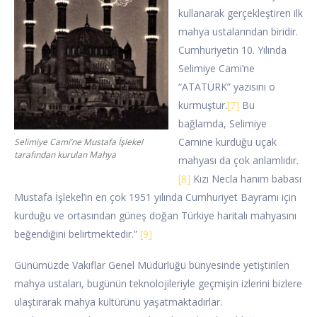
kullanarak gerçekleştiren ilk
mahya ustalarından biridir.
Cumhuriyetin 10. Yılında
Selimiye Cami’ne
“ATATÜRK” yazısını o
kurmuştur.
[7]
Bu
bağlamda, Selimiye
Camine kurduğu uçak
Selimiye Cami’ne Mustafa İşlekel
tarafından kurulan Mahya
mahyası da çok anlamlıdır.
[8]
Kızı Necla hanım babası
Mustafa İşlekel’in en çok 1951 yılında Cumhuriyet Bayramı için
kurduğu ve ortasından güneş doğan Türkiye haritalı mahyasını
beğendiğini belirtmektedir.”
[9]
Günümüzde Vakıflar Genel Müdürlüğü bünyesinde yetiştirilen
mahya ustaları, bugünün teknolojileriyle geçmişin izlerini bizlere
ulaştırarak mahya kültürünü yaşatmaktadırlar.