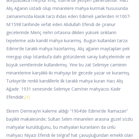
ateşbazlıkta meşhur imiş. Edirne’de yetişen şairlerdendir. Hacı
Aliş Ağanın üstadı olup minarelere mahya kurmak hususunda
zamanımızda klasik tarzı ihdas eden Edirneli şairlerden H:1007-
M:1598 tarihinde vefat eden Abdullah Efendi de çıranur
gecelerinde Meriç nehri ortasına dikilen yüksek sırıkların
tepelerine askı kandil mahya kurarmış. Bugün kullanılan tarza
Edirne’de taraklı mahya hazırlarmış. Aliş ağanın maytapları pek
mergup olup İstanbul’a dahi götürülerek saray bahçelerinde ve
büyük semtlerinde kullanılırmış. Yine bu zat Selimiye camiinin
minarelerine karşılıklı iki mahyayı bir gecede yazar ve kurarmış.
Türkiye’de renkli kandillerle ilk taraklı mahya kuran Hacı Aliş
Ağadır. 1931 senesinde Selimiye Cami’nin mahyacısı Kadir
Efendidir.
[4]
Ekrem Demiray’ın kaleme aldığı “1904’de Edirne’de Ramazan”
başlıklı makalesinde; Sultan Selim minareleri arasına güzel sözlü
mahyalar kurulduğunu, bu mahyaları kuranların da ünlü
mahyacı Niyazi Efendi ile telgraf hat çavuşluğundan emekli olan