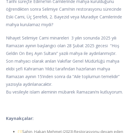
Tarihi süreçte Edirne’nin Camilerinde mahya kurulduğunu
öğrendikten sonra Selimiye Cami’nin restorasyonu sürecinde
Eski Cami, Üç Şerefeli, 2. Bayezid veya Muradiye Camilerinde
mahya kurulamaz mıydı?
Nihayet Selimiye Cami minareleri 3 yılın sonunda 2025 yılı
Ramazan ayının başlangıcı olan 28 Şubat 2025 gecesi “Hoş
Geldin On Beş Ayın Sultanı” yazılı mahya ile aydınlanmıştır.
Son mahyacı olarak anılan Vakıflar Genel Müdürlüğü mahya
ekibi şefi Kahraman Yıldız tarafından hazırlanan mahya
Ramazan ayının 15’inden sonra da “Aile toplumun temelidir”
yazısıyla aydınlanacaktır.
Bu vesileyle islam aleminin mübarek Ramazanı’nı kutluyorum.
Kaynakçalar:
[1]
Şahin, Hakan Mehmet (2023) Restorasyonu devam eden