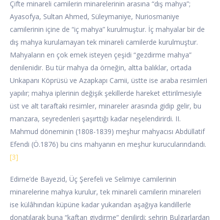
Çifte minareli camilerin minarelerinin arasına “dış mahya”;
Ayasofya, Sultan Ahmed, Süleymaniye, Nuriosmaniye
camilerinin içine de “iç mahya” kurulmuştur. İç mahyalar bir de
dış mahya kurulamayan tek minareli camilerde kurulmuştur.
Mahyaların en çok emek isteyen çeşidi “gezdirme mahya”
denilenidir. Bu tür mahya da örneğin, altta balıklar, ortada
Unkapanı Köprüsü ve Azapkapı Camii, üstte ise araba resimleri
yapılır; mahya iplerinin değişik şekillerde hareket ettirilmesiyle
üst ve alt taraftaki resimler, minareler arasında gidip gelir, bu
manzara, seyredenleri şaşırttığı kadar neşelendirirdi. II.
Mahmud döneminin (1808-1839) meşhur mahyacısı Abdüllatif
Efendi (Ö.1876) bu cins mahyanın en meşhur kurucularındandı.
[3]
Edirne’de Bayezid, Üç Şerefeli ve Selimiye camilerinin
minarelerine mahya kurulur, tek minareli camilerin minareleri
ise külâhından küpüne kadar yukarıdan aşağıya kandillerle
donatılarak buna “kaftan giydirme” denilirdi; şehrin Bulgarlardan