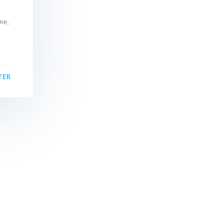
me,
TER