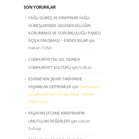
SON YORUMLAR
YAĞLI GÜREŞ VE KIRKPINAR YAĞLI
GÜREŞLERİNDE GELENEKSELLİĞİN
KORUNMASI VE SORUMLULUĞU PANELİ
AÇIŞ KONUŞMASI – ENDER BİLAR
için
Hakan TUNA
CUMHURİYETİN 102. YILINDA
CUMHURİYET KÜLTÜRÜ
için
Volkan
EDİRNE’NİN ŞEHİR TARİHİNDE
YAŞANILAN DEPREMLER
için
Gerçekten
Unutmadık mı? - Ender Bilar - Kişisel
Web Sitesi
YAŞAYAN EFSANE KIRKPINAR’IN
UNUTULAN DEĞERLERİ
için
Hakan
Subaşı