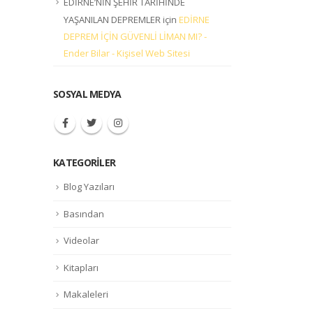
EDİRNE’NİN ŞEHİR TARİHİNDE
YAŞANILAN DEPREMLER
için
EDİRNE
DEPREM İÇİN GÜVENLİ LİMAN MI? -
Ender Bilar - Kişisel Web Sitesi
SOSYAL MEDYA
KATEGORILER
Blog Yazıları
Basından
Videolar
Kitapları
Makaleleri