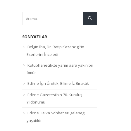
SON YAZILAR
Belgin İba, Dr. Ratip Kazancıgil’in
Eserlerini İnceledi
Kütüphanecilikte yarım asra yakın bir
ömür
Edirne İçin Ürettik, Bilime İz Bıraktık
Edirne Gazetesi’nin 70. Kuruluş
Yıldönümü
Edirne Helva Sohbetleri geleneği
yaşatıldı