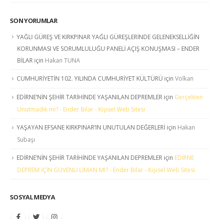
SON YORUMLAR
YAĞLI GÜREŞ VE KIRKPINAR YAĞLI GÜREŞLERİNDE GELENEKSELLİĞİN
KORUNMASI VE SORUMLULUĞU PANELİ AÇIŞ KONUŞMASI – ENDER
BİLAR
için
Hakan TUNA
CUMHURİYETİN 102. YILINDA CUMHURİYET KÜLTÜRÜ
için
Volkan
EDİRNE’NİN ŞEHİR TARİHİNDE YAŞANILAN DEPREMLER
için
Gerçekten
Unutmadık mı? - Ender Bilar - Kişisel Web Sitesi
YAŞAYAN EFSANE KIRKPINAR’IN UNUTULAN DEĞERLERİ
için
Hakan
Subaşı
EDİRNE’NİN ŞEHİR TARİHİNDE YAŞANILAN DEPREMLER
için
EDİRNE
DEPREM İÇİN GÜVENLİ LİMAN MI? - Ender Bilar - Kişisel Web Sitesi
SOSYAL MEDYA