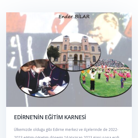
EDİRNE’NİN EĞİTİM KARNESİ
Ülkemizde olduğu gibi Edirne merkez ve ilçelerinde de 2022-
2023 eğitim-öğretim dönemi 16 Haziran 2023 günü sona erdi.