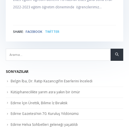
2022-2023 eğitim öğretim döneminde öğrencilerimiz...
SHARE:
FACEBOOK
TWITTER
NABER
SON YAZILAR
Belgin İba, Dr. Ratip Kazancıgil’in Eserlerini İnceledi
Kütüphanecilikte yarım asra yakın bir ömür
Edirne İçin Ürettik, Bilime İz Bıraktık
Edirne Gazetesi’nin 70. Kuruluş Yıldönümü
Edirne Helva Sohbetleri geleneği yaşatıldı