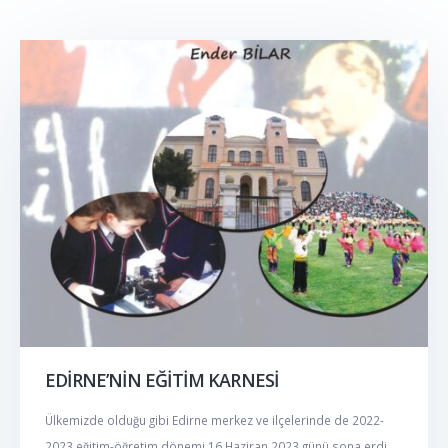
EDİRNE’NİN EĞİTİM KARNESİ
Ülkemizde olduğu gibi Edirne merkez ve ilçelerinde de 2022-
2023 eğitim-öğretim dönemi 16 Haziran 2023 günü sona erdi.