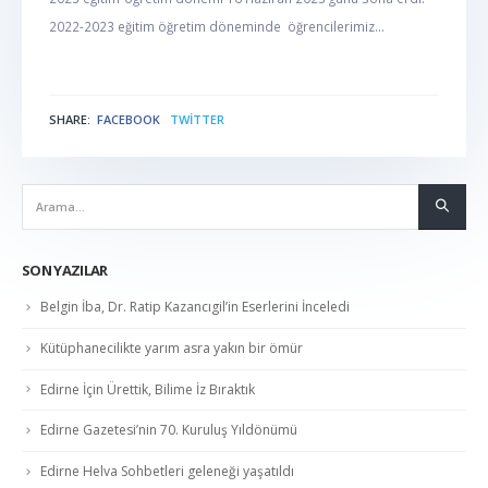
2022-2023 eğitim öğretim döneminde öğrencilerimiz...
SHARE:
FACEBOOK
TWITTER
NABER
SON YAZILAR
Belgin İba, Dr. Ratip Kazancıgil’in Eserlerini İnceledi
Kütüphanecilikte yarım asra yakın bir ömür
Edirne İçin Ürettik, Bilime İz Bıraktık
Edirne Gazetesi’nin 70. Kuruluş Yıldönümü
Edirne Helva Sohbetleri geleneği yaşatıldı