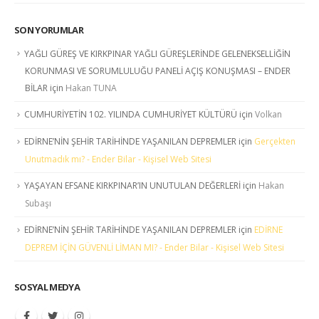
SON YORUMLAR
YAĞLI GÜREŞ VE KIRKPINAR YAĞLI GÜREŞLERİNDE GELENEKSELLİĞİN
KORUNMASI VE SORUMLULUĞU PANELİ AÇIŞ KONUŞMASI – ENDER
BİLAR
için
Hakan TUNA
CUMHURİYETİN 102. YILINDA CUMHURİYET KÜLTÜRÜ
için
Volkan
EDİRNE’NİN ŞEHİR TARİHİNDE YAŞANILAN DEPREMLER
için
Gerçekten
Unutmadık mı? - Ender Bilar - Kişisel Web Sitesi
YAŞAYAN EFSANE KIRKPINAR’IN UNUTULAN DEĞERLERİ
için
Hakan
Subaşı
EDİRNE’NİN ŞEHİR TARİHİNDE YAŞANILAN DEPREMLER
için
EDİRNE
DEPREM İÇİN GÜVENLİ LİMAN MI? - Ender Bilar - Kişisel Web Sitesi
SOSYAL MEDYA