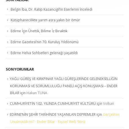
Belgin İba, Dr. Ratip Kazancıgil’in Eserlerini İnceledi
Kütüphanecilikte yarım asra yakın bir ömür
Edirne İçin Ürettik, Bilime İz Bıraktık
Edirne Gazetesi’nin 70. Kuruluş Yıldönümü
Edirne Helva Sohbetleri geleneği yaşatıldı
SON YORUMLAR
YAĞLI GÜREŞ VE KIRKPINAR YAĞLI GÜREŞLERİNDE GELENEKSELLİĞİN
KORUNMASI VE SORUMLULUĞU PANELİ AÇIŞ KONUŞMASI – ENDER
BİLAR
için
Hakan TUNA
CUMHURİYETİN 102. YILINDA CUMHURİYET KÜLTÜRÜ
için
Volkan
EDİRNE’NİN ŞEHİR TARİHİNDE YAŞANILAN DEPREMLER
için
Gerçekten
Unutmadık mı? - Ender Bilar - Kişisel Web Sitesi