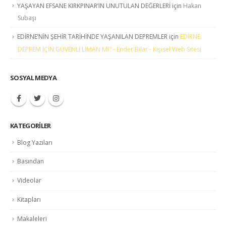
YAŞAYAN EFSANE KIRKPINAR’IN UNUTULAN DEĞERLERİ
için
Hakan
Subaşı
EDİRNE’NİN ŞEHİR TARİHİNDE YAŞANILAN DEPREMLER
için
EDİRNE
DEPREM İÇİN GÜVENLİ LİMAN MI? - Ender Bilar - Kişisel Web Sitesi
SOSYAL MEDYA
KATEGORILER
Blog Yazıları
Basından
Videolar
Kitapları
Makaleleri