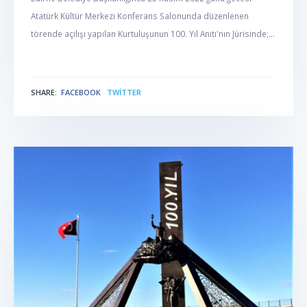
Atatürk Kültür Merkezi Konferans Salonunda düzenlenen
törende açılışı yapılan Kurtuluşunun 100. Yıl Anıtı'nın Jürisinde;...
SHARE:
FACEBOOK
TWITTER
NABER