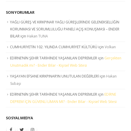
SON YORUMLAR
YAĞLI GÜREŞ VE KIRKPINAR YAĞLI GÜREŞLERİNDE GELENEKSELLİĞİN
KORUNMASI VE SORUMLULUĞU PANELİ AÇIŞ KONUŞMASI – ENDER
BİLAR
için
Hakan TUNA
CUMHURİYETİN 102. YILINDA CUMHURİYET KÜLTÜRÜ
için
Volkan
EDİRNE’NİN ŞEHİR TARİHİNDE YAŞANILAN DEPREMLER
için
Gerçekten
Unutmadık mı? - Ender Bilar - Kişisel Web Sitesi
YAŞAYAN EFSANE KIRKPINAR’IN UNUTULAN DEĞERLERİ
için
Hakan
Subaşı
EDİRNE’NİN ŞEHİR TARİHİNDE YAŞANILAN DEPREMLER
için
EDİRNE
DEPREM İÇİN GÜVENLİ LİMAN MI? - Ender Bilar - Kişisel Web Sitesi
SOSYAL MEDYA