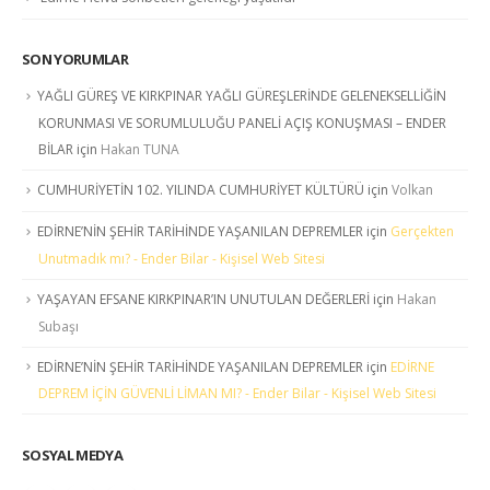
SON YORUMLAR
YAĞLI GÜREŞ VE KIRKPINAR YAĞLI GÜREŞLERİNDE GELENEKSELLİĞİN
KORUNMASI VE SORUMLULUĞU PANELİ AÇIŞ KONUŞMASI – ENDER
BİLAR
için
Hakan TUNA
CUMHURİYETİN 102. YILINDA CUMHURİYET KÜLTÜRÜ
için
Volkan
EDİRNE’NİN ŞEHİR TARİHİNDE YAŞANILAN DEPREMLER
için
Gerçekten
Unutmadık mı? - Ender Bilar - Kişisel Web Sitesi
YAŞAYAN EFSANE KIRKPINAR’IN UNUTULAN DEĞERLERİ
için
Hakan
Subaşı
EDİRNE’NİN ŞEHİR TARİHİNDE YAŞANILAN DEPREMLER
için
EDİRNE
DEPREM İÇİN GÜVENLİ LİMAN MI? - Ender Bilar - Kişisel Web Sitesi
SOSYAL MEDYA