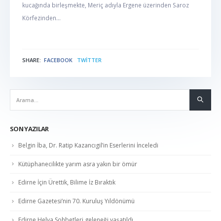
kucağında birleşmekte, Meriç adıyla Ergene üzerinden Saroz
Körfezinden...
SHARE:
FACEBOOK
TWITTER
NABER
SON YAZILAR
Belgin İba, Dr. Ratip Kazancıgil’in Eserlerini İnceledi
Kütüphanecilikte yarım asra yakın bir ömür
Edirne İçin Ürettik, Bilime İz Bıraktık
Edirne Gazetesi’nin 70. Kuruluş Yıldönümü
Edirne Helva Sohbetleri geleneği yaşatıldı