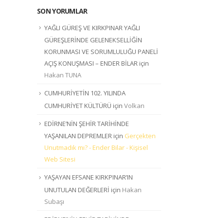
SON YORUMLAR
YAĞLI GÜREŞ VE KIRKPINAR YAĞLI
GÜREŞLERİNDE GELENEKSELLİĞİN
KORUNMASI VE SORUMLULUĞU PANELİ
AÇIŞ KONUŞMASI – ENDER BİLAR
için
Hakan TUNA
CUMHURİYETİN 102. YILINDA
CUMHURİYET KÜLTÜRÜ
için
Volkan
EDİRNE’NİN ŞEHİR TARİHİNDE
YAŞANILAN DEPREMLER
için
Gerçekten
Unutmadık mı? - Ender Bilar - Kişisel
Web Sitesi
YAŞAYAN EFSANE KIRKPINAR’IN
UNUTULAN DEĞERLERİ
için
Hakan
Subaşı