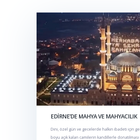
EDİRNE’DE MAHYA VE MAHYACILIK
Dini, özel gün ve gecelerde halkın ibadeti için g
boyu açık kalan camilerin kandillerle donatılması