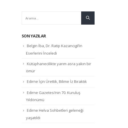
SON YAZILAR
Belgin İba, Dr. Ratip Kazancıgil’in
Eserlerini İnceledi
Kütüphanecilikte yarım asra yakın bir
ömür
Edirne İçin Ürettik, Bilime İz Bıraktık
Edirne Gazetesi’nin 70. Kuruluş
Yıldönümü
Edirne Helva Sohbetleri geleneği
yaşatıldı