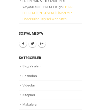
EDİRNE’NİN ŞEHİR TARİHİNDE
YAŞANILAN DEPREMLER
için
EDİRNE
DEPREM İÇİN GÜVENLİ LİMAN MI? -
Ender Bilar - Kişisel Web Sitesi
SOSYAL MEDYA
KATEGORILER
Blog Yazıları
Basından
Videolar
Kitapları
Makaleleri