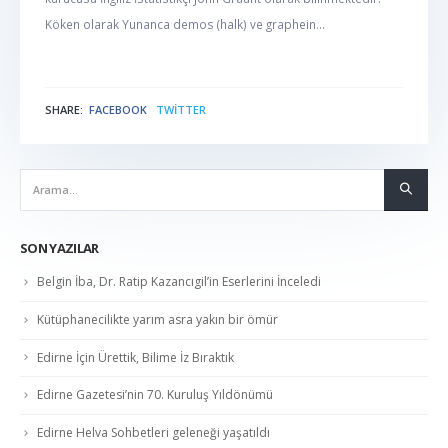
Köken olarak Yunanca demos (halk) ve graphein...
SHARE:
FACEBOOK
TWITTER
NABER
SON YAZILAR
Belgin İba, Dr. Ratip Kazancıgil’in Eserlerini İnceledi
Kütüphanecilikte yarım asra yakın bir ömür
Edirne İçin Ürettik, Bilime İz Bıraktık
Edirne Gazetesi’nin 70. Kuruluş Yıldönümü
Edirne Helva Sohbetleri geleneği yaşatıldı