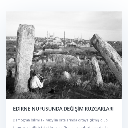
EDİRNE NÜFUSUNDA DEĞİŞİM RÜZGARLARI
Demografi bilimi 17. yüzyılın ortalarında ortaya çıkmış olup
kurucusu İngiliz İstatistikçi John Graunt olarak bilinmektedir.