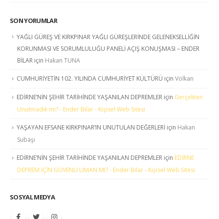
SON YORUMLAR
YAĞLI GÜREŞ VE KIRKPINAR YAĞLI GÜREŞLERİNDE GELENEKSELLİĞİN
KORUNMASI VE SORUMLULUĞU PANELİ AÇIŞ KONUŞMASI – ENDER
BİLAR
için
Hakan TUNA
CUMHURİYETİN 102. YILINDA CUMHURİYET KÜLTÜRÜ
için
Volkan
EDİRNE’NİN ŞEHİR TARİHİNDE YAŞANILAN DEPREMLER
için
Gerçekten
Unutmadık mı? - Ender Bilar - Kişisel Web Sitesi
YAŞAYAN EFSANE KIRKPINAR’IN UNUTULAN DEĞERLERİ
için
Hakan
Subaşı
EDİRNE’NİN ŞEHİR TARİHİNDE YAŞANILAN DEPREMLER
için
EDİRNE
DEPREM İÇİN GÜVENLİ LİMAN MI? - Ender Bilar - Kişisel Web Sitesi
SOSYAL MEDYA