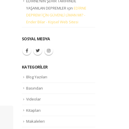
EDİRNE’NİN ŞEHİR TARİHİNDE
YAŞANILAN DEPREMLER
için
EDİRNE
DEPREM İÇİN GÜVENLİ LİMAN MI? -
Ender Bilar - Kişisel Web Sitesi
SOSYAL MEDYA
KATEGORILER
Blog Yazıları
Basından
Videolar
Kitapları
Makaleleri