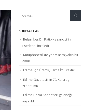
SON YAZILAR
Belgin İba, Dr. Ratip Kazancıgil’in
Eserlerini İnceledi
Kütüphanecilikte yarım asra yakın bir
ömür
Edirne İçin Ürettik, Bilime İz Bıraktık
Edirne Gazetesi’nin 70. Kuruluş
Yıldönümü
Edirne Helva Sohbetleri geleneği
yaşatıldı