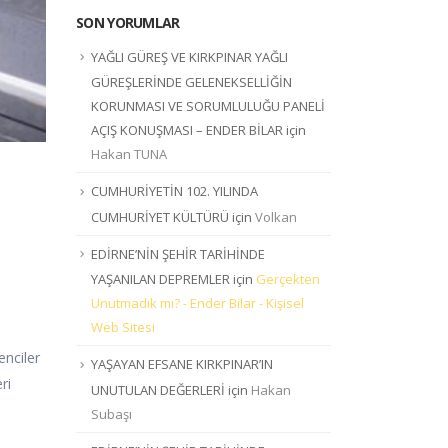
SON YORUMLAR
YAĞLI GÜREŞ VE KIRKPINAR YAĞLI
GÜREŞLERİNDE GELENEKSELLİĞİN
KORUNMASI VE SORUMLULUĞU PANELİ
AÇIŞ KONUŞMASI – ENDER BİLAR
için
Hakan TUNA
CUMHURİYETİN 102. YILINDA
CUMHURİYET KÜLTÜRÜ
için
Volkan
EDİRNE’NİN ŞEHİR TARİHİNDE
YAŞANILAN DEPREMLER
için
Gerçekten
Unutmadık mı? - Ender Bilar - Kişisel
Web Sitesi
enciler
YAŞAYAN EFSANE KIRKPINAR’IN
ri
UNUTULAN DEĞERLERİ
için
Hakan
Subaşı