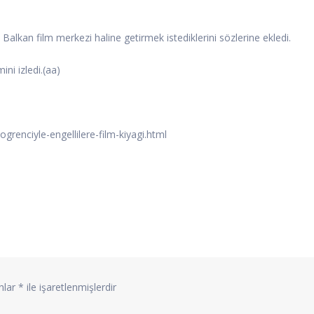
nda Balkan film merkezi haline getirmek istediklerini sözlerine ekledi.
ni izledi.(aa)
enciyle-engellilere-film-kiyagi.html
anlar
*
ile işaretlenmişlerdir