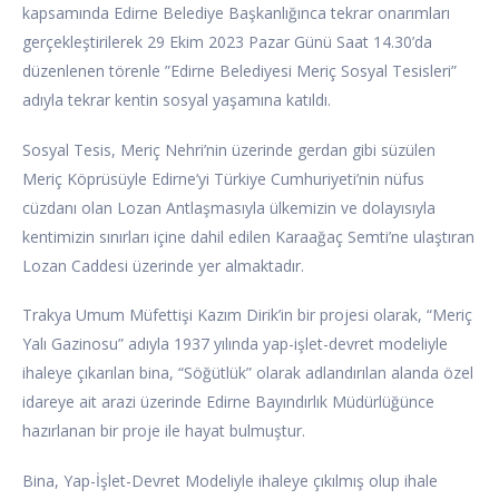
kapsamında Edirne Belediye Başkanlığınca tekrar onarımları
gerçekleştirilerek 29 Ekim 2023 Pazar Günü Saat 14.30’da
düzenlenen törenle ”Edirne Belediyesi Meriç Sosyal Tesisleri”
adıyla tekrar kentin sosyal yaşamına katıldı.
Sosyal Tesis, Meriç Nehri’nin üzerinde gerdan gibi süzülen
Meriç Köprüsüyle Edirne’yi Türkiye Cumhuriyeti’nin nüfus
cüzdanı olan Lozan Antlaşmasıyla ülkemizin ve dolayısıyla
kentimizin sınırları içine dahil edilen Karaağaç Semti’ne ulaştıran
Lozan Caddesi üzerinde yer almaktadır.
Trakya Umum Müfettişi Kazım Dirik’in bir projesi olarak, “Meriç
Yalı Gazinosu” adıyla 1937 yılında yap-işlet-devret modeliyle
ihaleye çıkarılan bina, “Söğütlük” olarak adlandırılan alanda özel
idareye ait arazi üzerinde Edirne Bayındırlık Müdürlüğünce
hazırlanan bir proje ile hayat bulmuştur.
Bina, Yap-İşlet-Devret Modeliyle ihaleye çıkılmış olup ihale