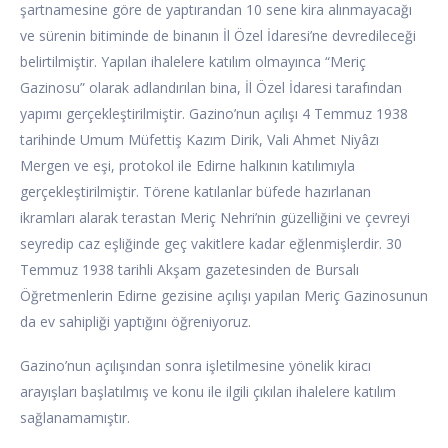
şartnamesine göre de yaptırandan 10 sene kira alınmayacağı
ve sürenin bitiminde de binanın İl Özel İdaresi’ne devredileceği
belirtilmiştir. Yapılan ihalelere katılım olmayınca “Meriç
Gazinosu” olarak adlandırılan bina, İl Özel İdaresi tarafından
yapımı gerçekleştirilmiştir. Gazino’nun açılışı 4 Temmuz 1938
tarihinde Umum Müfettiş Kazım Dirik, Vali Ahmet Niyâzı
Mergen ve eşi, protokol ile Edirne halkının katılımıyla
gerçekleştirilmiştir. Törene katılanlar büfede hazırlanan
ikramları alarak terastan Meriç Nehri’nin güzelliğini ve çevreyi
seyredip caz eşliğinde geç vakitlere kadar eğlenmişlerdir. 30
Temmuz 1938 tarihli Akşam gazetesinden de Bursalı
Öğretmenlerin Edirne gezisine açılışı yapılan Meriç Gazinosunun
da ev sahipliği yaptığını öğreniyoruz.
Gazino’nun açılışından sonra işletilmesine yönelik kiracı
arayışları başlatılmış ve konu ile ilgili çıkılan ihalelere katılım
sağlanamamıştır.