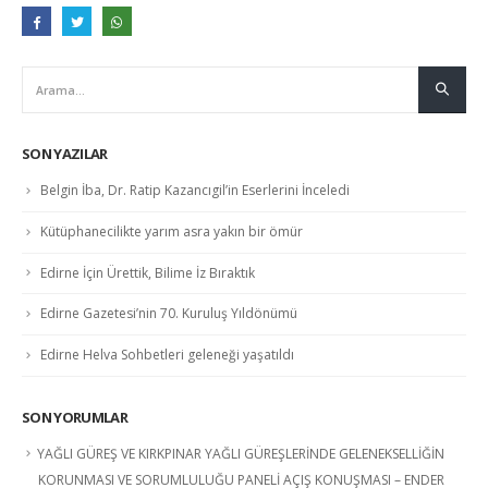
SON YAZILAR
Belgin İba, Dr. Ratip Kazancıgil’in Eserlerini İnceledi
Kütüphanecilikte yarım asra yakın bir ömür
Edirne İçin Ürettik, Bilime İz Bıraktık
Edirne Gazetesi’nin 70. Kuruluş Yıldönümü
Edirne Helva Sohbetleri geleneği yaşatıldı
SON YORUMLAR
YAĞLI GÜREŞ VE KIRKPINAR YAĞLI GÜREŞLERİNDE GELENEKSELLİĞİN
KORUNMASI VE SORUMLULUĞU PANELİ AÇIŞ KONUŞMASI – ENDER