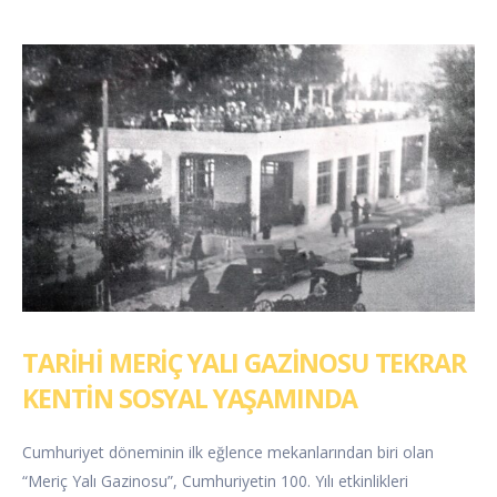
TARİHİ MERİÇ YALI GAZİNOSU TEKRAR
KENTİN SOSYAL YAŞAMINDA
Cumhuriyet döneminin ilk eğlence mekanlarından biri olan
“Meriç Yalı Gazinosu”, Cumhuriyetin 100. Yılı etkinlikleri