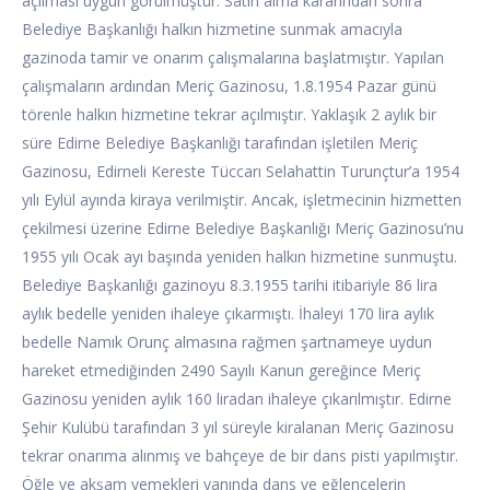
açılması uygun görülmüştür. Satın alma kararından sonra
Belediye Başkanlığı halkın hizmetine sunmak amacıyla
gazinoda tamir ve onarım çalışmalarına başlatmıştır. Yapılan
çalışmaların ardından Meriç Gazinosu, 1.8.1954 Pazar günü
törenle halkın hizmetine tekrar açılmıştır. Yaklaşık 2 aylık bir
süre Edirne Belediye Başkanlığı tarafından işletilen Meriç
Gazinosu, Edirneli Kereste Tüccarı Selahattin Turunçtur’a 1954
yılı Eylül ayında kiraya verilmiştir. Ancak, işletmecinin hizmetten
çekilmesi üzerine Edirne Belediye Başkanlığı Meriç Gazinosu’nu
1955 yılı Ocak ayı başında yeniden halkın hizmetine sunmuştu.
Belediye Başkanlığı gazinoyu 8.3.1955 tarihi itibariyle 86 lira
aylık bedelle yeniden ihaleye çıkarmıştı. İhaleyi 170 lira aylık
bedelle Namık Orunç almasına rağmen şartnameye uydun
hareket etmediğinden 2490 Sayılı Kanun gereğince Meriç
Gazinosu yeniden aylık 160 liradan ihaleye çıkarılmıştır. Edirne
Şehir Kulübü tarafından 3 yıl süreyle kiralanan Meriç Gazinosu
tekrar onarıma alınmış ve bahçeye de bir dans pisti yapılmıştır.
Öğle ve akşam yemekleri yanında dans ve eğlencelerin