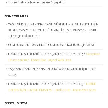
Edirne Helva Sohbetleri geleneği yaşatıldı
SON YORUMLAR
YAĞLI GÜREŞ VE KIRKPINAR YAĞLI GÜREŞLERİNDE GELENEKSELLİĞİN
KORUNMASI VE SORUMLULUĞU PANELİ AÇIŞ KONUŞMASI – ENDER
BİLAR
için
Hakan TUNA
CUMHURİYETİN 102. YILINDA CUMHURİYET KÜLTÜRÜ
için
Volkan
EDİRNE’NİN ŞEHİR TARİHİNDE YAŞANILAN DEPREMLER
için
Gerçekten
Unutmadık mı? - Ender Bilar - Kişisel Web Sitesi
YAŞAYAN EFSANE KIRKPINAR’IN UNUTULAN DEĞERLERİ
için
Hakan
Subaşı
EDİRNE’NİN ŞEHİR TARİHİNDE YAŞANILAN DEPREMLER
için
EDİRNE
DEPREM İÇİN GÜVENLİ LİMAN MI? - Ender Bilar - Kişisel Web Sitesi
SOSYAL MEDYA