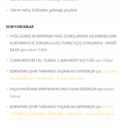
Edirne Helva Sohbetleri geleneği yaşatıldı
SON YORUMLAR
YAĞLI GÜREŞ VE KIRKPINAR YAĞLI GÜREŞLERİNDE GELENEKSELLİĞİN
KORUNMASI VE SORUMLULUĞU PANELİ AÇIŞ KONUŞMASI – ENDER
BİLAR
için
Hakan TUNA
CUMHURİYETİN 102. YILINDA CUMHURİYET KÜLTÜRÜ
için
Volkan
EDİRNE’NİN ŞEHİR TARİHİNDE YAŞANILAN DEPREMLER
için
Gerçekten
Unutmadık mı? - Ender Bilar - Kişisel Web Sitesi
YAŞAYAN EFSANE KIRKPINAR’IN UNUTULAN DEĞERLERİ
için
Hakan
Subaşı
EDİRNE’NİN ŞEHİR TARİHİNDE YAŞANILAN DEPREMLER
için
EDİRNE
DEPREM İÇİN GÜVENLİ LİMAN MI? - Ender Bilar - Kişisel Web Sitesi