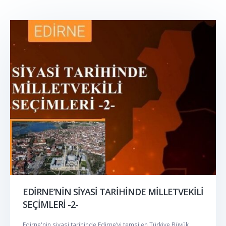
EDİRNE’NİN SİYASİ TARİHİNDE MİLLETVEKİLİ
SEÇİMLERİ -2-
Edirne'nin siyasi tarihinde Edirne’yi temsilen Türkiye Büyük