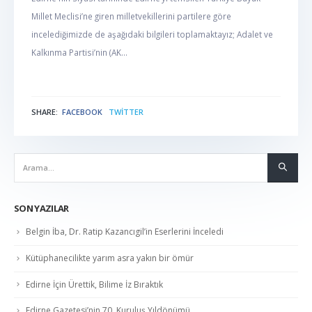
Millet Meclisi’ne giren milletvekillerini partilere göre
incelediğimizde de aşağıdaki bilgileri toplamaktayız; Adalet ve
Kalkınma Partisi’nin (AK...
SHARE:
FACEBOOK
TWITTER
NABER
SON YAZILAR
Belgin İba, Dr. Ratip Kazancıgil’in Eserlerini İnceledi
Kütüphanecilikte yarım asra yakın bir ömür
Edirne İçin Ürettik, Bilime İz Bıraktık
Edirne Gazetesi’nin 70. Kuruluş Yıldönümü